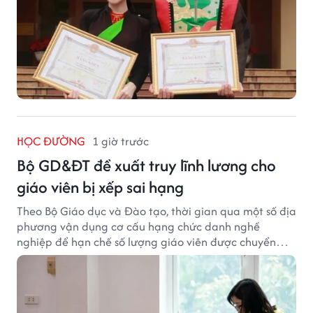
HỌC ĐƯỜNG
1 giờ trước
Bộ GD&ĐT đề xuất truy lĩnh lương cho
giáo viên bị xếp sai hạng
Theo Bộ Giáo dục và Đào tạo, thời gian qua một số địa
phương vận dụng cơ cấu hạng chức danh nghề
nghiệp để hạn chế số lượng giáo viên được chuyển
xếp từ hạng cũ sang hạng tương ứng theo quy định
mới, gây những bất cập.