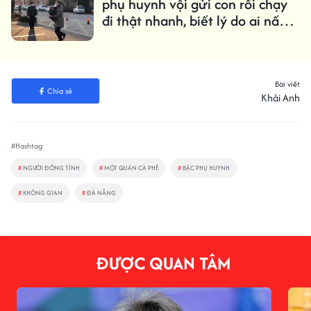
phụ huynh vội gửi con rồi chạy
đi thật nhanh, biết lý do ai nấy
đều đồng cảm
Bài viết
Chia sẻ
Khải Anh
#Hashtag
#
NGƯỜI ĐỒNG TÍNH
#
MỘT QUÁN CÀ PHÊ
#
BẬC PHỤ HUYNH
#
KHÔNG GIAN
#
ĐÀ NẴNG
ĐƯỢC QUAN TÂM