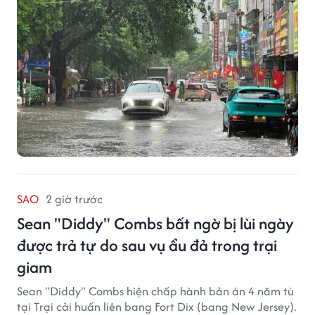
SAO
2 giờ trước
Sean "Diddy" Combs bất ngờ bị lùi ngày
được trả tự do sau vụ ẩu đả trong trại
giam
Sean "Diddy" Combs hiện chấp hành bản án 4 năm tù
tại Trại cải huấn liên bang Fort Dix (bang New Jersey).