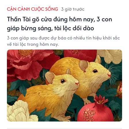
CẬN CẢNH CUỘC SỐNG
3 giờ trước
Thần Tài gõ cửa đúng hôm nay, 3 con
giáp bừng sáng, tài lộc dồi dào
3 con giáp sau được dự báo có nhiều tín hiệu khởi sắc
về tài lộc trong hôm nay.