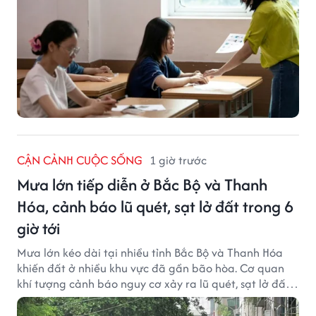
CẬN CẢNH CUỘC SỐNG
1 giờ trước
Mưa lớn tiếp diễn ở Bắc Bộ và Thanh
Hóa, cảnh báo lũ quét, sạt lở đất trong 6
giờ tới
Mưa lớn kéo dài tại nhiều tỉnh Bắc Bộ và Thanh Hóa
khiến đất ở nhiều khu vực đã gần bão hòa. Cơ quan
khí tượng cảnh báo nguy cơ xảy ra lũ quét, sạt lở đất
trong những giờ tới.