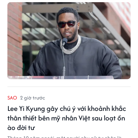
SAO
2 giờ trước
Lee Yi Kyung gây chú ý với khoảnh khắc
thân thiết bên mỹ nhân Việt sau loạt ồn
ào đời tư
Tháng 10 năm ngoái, một người phụ nữ tự nhận là