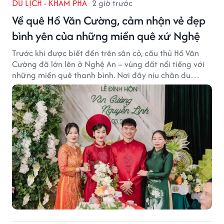
DU LỊCH - KHÁM PHÁ
2 giờ trước
Về quê Hồ Văn Cường, cảm nhận vẻ đẹp
bình yên của những miền quê xứ Nghệ
Trước khi được biết đến trên sân cỏ, cầu thủ Hồ Văn
Cường đã lớn lên ở Nghệ An – vùng đất nổi tiếng với
những miền quê thanh bình. Nơi đây níu chân du
khách bằng cánh đồng xanh, làng quê yên ả và nhịp
sống chậm đầy bình yên.