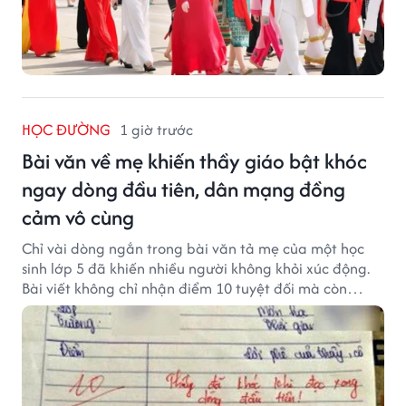
HỌC ĐƯỜNG
1 giờ trước
Bài văn về mẹ khiến thầy giáo bật khóc
ngay dòng đầu tiên, dân mạng đồng
cảm vô cùng
Chỉ vài dòng ngắn trong bài văn tả mẹ của một học
sinh lớp 5 đã khiến nhiều người không khỏi xúc động.
Bài viết không chỉ nhận điểm 10 tuyệt đối mà còn
khiến thầy giáo nghẹn ngào viết lời phê: "Thầy đã
khóc khi đọc xong dòng đầu tiên."