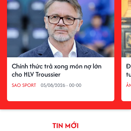
Chính thức trả xong món nợ lớn
Đ
cho HLV Troussier
t
SAO SPORT
05/08/2026 - 00:00
Â
TIN MỚI