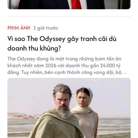
PHIM ẢNH
1 giờ trước
Vì sao The Odyssey gây tranh cãi dù
doanh thu khủng?
The Odyssey đang là một trong những bom tấn ăn
khách nhất năm 2026 với doanh thu gần 24.000 tỷ
đồng. Tuy nhiên, bên cạnh thành công vang dội, bộ
phim của Christopher Nolan cũng vấp phải không ít
tranh cãi từ khán giả.