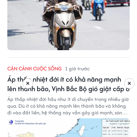
CẬN CẢNH CUỘC SỐNG
1 giờ trước
Áp thấp nhiệt đới ít có khả năng mạnh
×
×
lên thành bão, Vịnh Bắc Bộ gió giật cấp 8
Áp thấp nhiệt đới hầu như ít di chuyển trong nhiều giờ
qua. Dù ít có khả năng mạnh lên thành bão và không
đi vào đất liền, hệ thống này vẫn gây gió mạnh, sóng
lớn trên nhiều vùng biển.