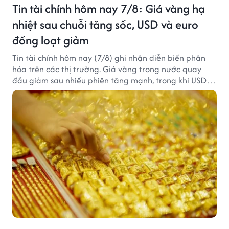
Tin tài chính hôm nay 7/8: Giá vàng hạ
nhiệt sau chuỗi tăng sốc, USD và euro
đồng loạt giảm
Tin tài chính hôm nay (7/8) ghi nhận diễn biến phân
hóa trên các thị trường. Giá vàng trong nước quay
đầu giảm sau nhiều phiên tăng mạnh, trong khi USD
tại ngân hàng tiếp tục suy yếu dù tỷ giá trung tâm lập
đỉnh mới.