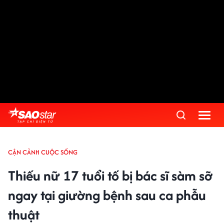
CẬN CẢNH CUỘC SỐNG
Thiếu nữ 17 tuổi tố bị bác sĩ sàm sỡ
ngay tại giường bệnh sau ca phẫu
thuật