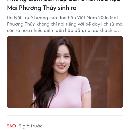
Mai Phương Thúy sinh ra
Hà Nội - quê hương của Hoa hậu Việt Nam 2006 Mai
Phương Thúy, không chỉ nổi tiếng với bề dày lịch sử mà
còn sở hữu nhiều điểm đến hấp dẫn, nơi du khách có
thể cảm nhận trọn vẹn vẻ đẹp cổ kính xen lẫn nhịp
sống hiện đại của Thủ đô.
SAO
2 giờ trước