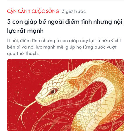
CẬN CẢNH CUỘC SỐNG
3 giờ trước
3 con giáp bề ngoài điềm tĩnh nhưng nội
lực rất mạnh
Ít nói, điềm tĩnh nhưng 3 con giáp này lại sở hữu ý chí
bền bỉ và nội lực mạnh mẽ, giúp họ từng bước vượt
qua thử thách.