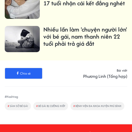
17 tuổi nhận cái kết đắng nghét
Nhiều lần làm 'chuyện người lớn'
với bé gái, nam thanh niên 22
tuổi phải trả giá đắt
Bài viết
Chia sẻ
Phương Linh (Tổng hợp)
#Hashtag
#
SÀM SỠ BÉ GÁI
#
BÉ GÁI BỊ CƯỠNG HIẾP
#
BỆNH VIỆN ĐA KHOA HUYỆN PHÚ BÌNH