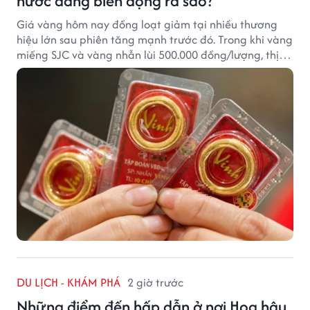
nước đang biến động ra sao?
Giá vàng hôm nay đồng loạt giảm tại nhiều thương
hiệu lớn sau phiên tăng mạnh trước đó. Trong khi vàng
miếng SJC và vàng nhẫn lùi 500.000 đồng/lượng, thị
trường vẫn duy trì mặt bằng giá cao, với sự chênh
lệch đáng kể giữa các doanh nghiệp.
DU LỊCH - KHÁM PHÁ
2 giờ trước
Những điểm đến hấp dẫn ở nơi Hoa hậu