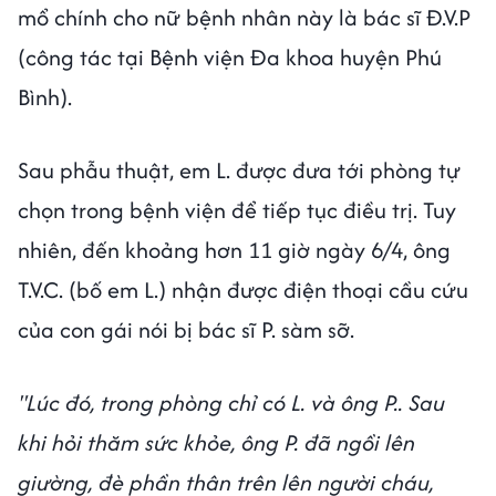
mổ chính cho nữ bệnh nhân này là bác sĩ Đ.V.P
(công tác tại Bệnh viện Đa khoa huyện Phú
Bình).
Sau phẫu thuật, em L. được đưa tới phòng tự
chọn trong bệnh viện để tiếp tục điều trị. Tuy
nhiên, đến khoảng hơn 11 giờ ngày 6/4, ông
T.V.C. (bố em L.) nhận được điện thoại cầu cứu
của con gái nói bị bác sĩ P. sàm sỡ.
"Lúc đó, trong phòng chỉ có L. và ông P.. Sau
khi hỏi thăm sức khỏe, ông P. đã ngồi lên
giường, đè phần thân trên lên người cháu,