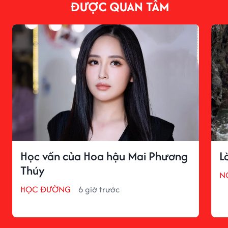
ĐƯỢC QUAN TÂM
Học vấn của Hoa hậu Mai Phương
L
Thúy
N
HỌC ĐƯỜNG
6 giờ trước