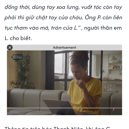
đồng thời, dùng tay xoa lưng, vuốt tóc còn tay
phải thì giữ chặt tay của cháu. Ông P. còn liên
tục thơm vào má, trán của L." ,
người thân em
L. cho biết.
Advertisement
Thông tin trên báo Thanh Niên, khi ông C.,