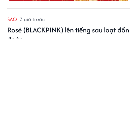
SAO
3 giờ trước
Rosé (BLACKPINK) lên tiếng sau loạt đồn
đoán
Thông báo được đưa ra sau khi Rosé được truyền
thông Hàn Quốc đưa tin xuất hiện tại một câu lạc bộ
riêng tư ở Los Angeles (Mỹ).