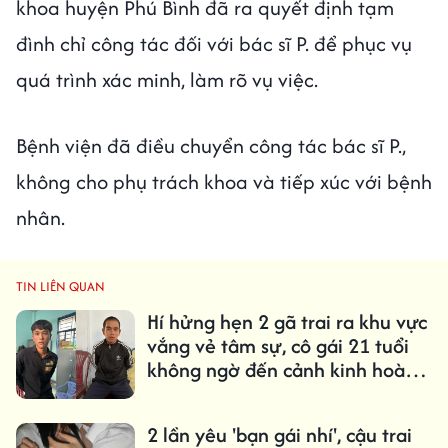
khoa huyện Phú Bình đã ra quyết định tạm
đình chỉ công tác đối với bác sĩ P. để phục vụ
quá trình xác minh, làm rõ vụ việc.
Bệnh viện đã điều chuyển công tác bác sĩ P.,
không cho phụ trách khoa và tiếp xúc với bệnh
nhân.
TIN LIÊN QUAN
Hí hửng hẹn 2 gã trai ra khu vực
vắng vẻ tâm sự, cô gái 21 tuổi
không ngờ đến cảnh kinh hoàng
sau đó
2 lần yêu 'bạn gái nhí', cậu trai