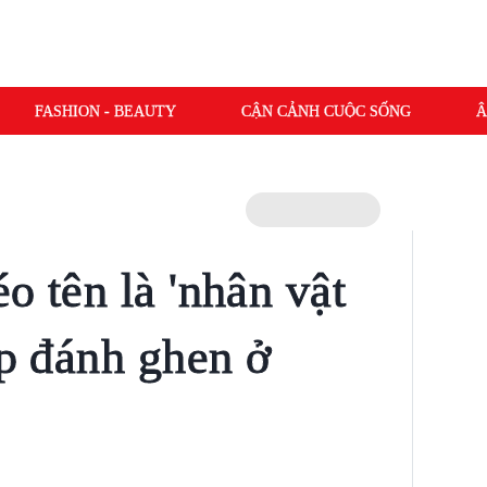
FASHION - BEAUTY
CẬN CẢNH CUỘC SỐNG
Â
o tên là 'nhân vật
ip đánh ghen ở