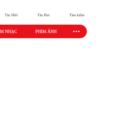
Tin Mới
Tin Hot
Tìm kiếm
M NHẠC
PHIM ẢNH
SAO SPORT