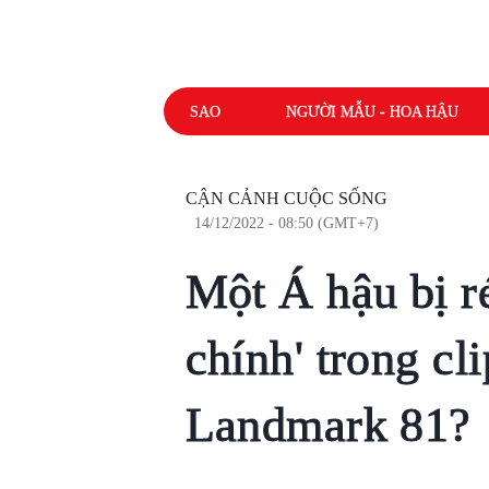
SAO
NGƯỜI MẪU - HOA HẬU
CẬN CẢNH CUỘC SỐNG
14/12/2022 - 08:50 (GMT+7)
Một Á hậu bị ré
chính' trong cl
Landmark 81?