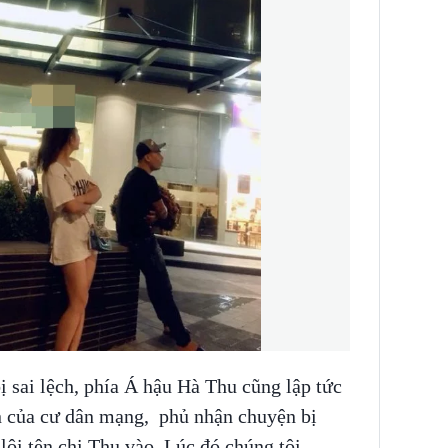
ị sai lệch, phía Á hậu Hà Thu cũng lập tức
n của cư dân mạng, phủ nhận chuyện bị
lôi tên chị Thu vào. Lúc đó chúng tôi