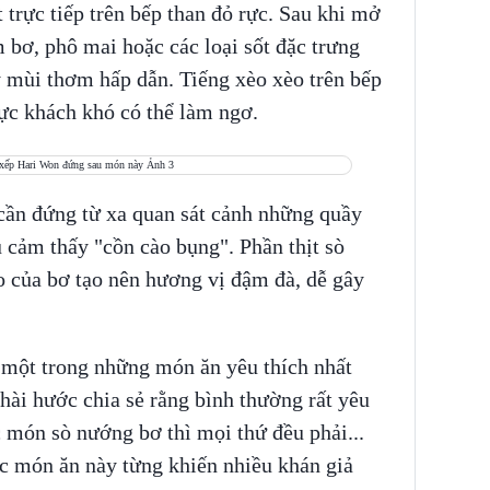
trực tiếp trên bếp than đỏ rực. Sau khi mở
 bơ, phô mai hoặc các loại sốt đặc trưng
y mùi thơm hấp dẫn. Tiếng xèo xèo trên bếp
ực khách khó có thể làm ngơ.
 cần đứng từ xa quan sát cảnh những quầy
 cảm thấy "cồn cào bụng". Phần thịt sò
o của bơ tạo nên hương vị đậm đà, dễ gây
một trong những món ăn yêu thích nhất
i hước chia sẻ rằng bình thường rất yêu
 món sò nướng bơ thì mọi thứ đều phải...
ớc món ăn này từng khiến nhiều khán giả