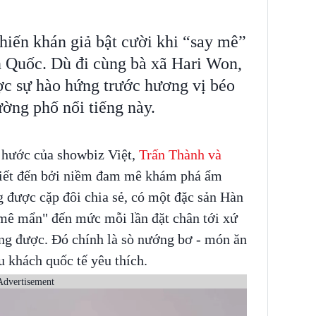
hiến khán giả bật cười khi “say mê”
 Quốc. Dù đi cùng bà xã Hari Won,
c sự hào hứng trước hương vị béo
ờng phố nổi tiếng này.
i hước của showbiz Việt,
Trấn Thành và
iết đến bởi niềm đam mê khám phá ẩm
 được cặp đôi chia sẻ, có một đặc sản Hàn
mê mẩn" đến mức mỗi lần đặt chân tới xứ
ằng được. Đó chính là sò nướng bơ - món ăn
 khách quốc tế yêu thích.
Advertisement