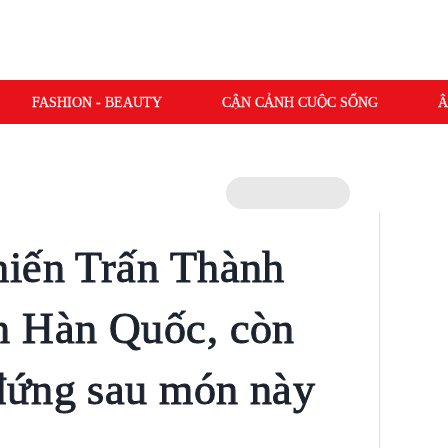
FASHION - BEAUTY
CẬN CẢNH CUỘC SỐNG
Â
hiến Trấn Thành
n Hàn Quốc, còn
đứng sau món này