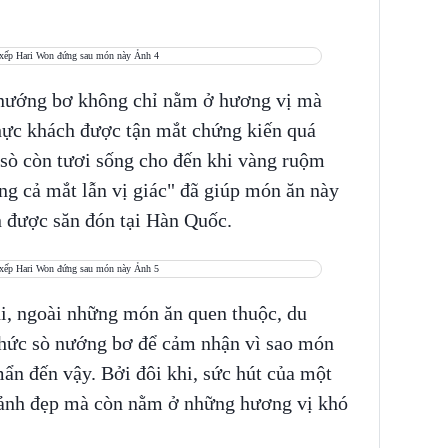
ò nướng bơ không chỉ nằm ở hương vị mà
hực khách được tận mắt chứng kiến quá
c sò còn tươi sống cho đến khi vàng ruộm
ằng cả mắt lẫn vị giác" đã giúp món ăn này
n được săn đón tại Hàn Quốc.
i, ngoài những món ăn quen thuộc, du
thức sò nướng bơ để cảm nhận vì sao món
ẩn đến vậy. Bởi đôi khi, sức hút của một
cảnh đẹp mà còn nằm ở những hương vị khó