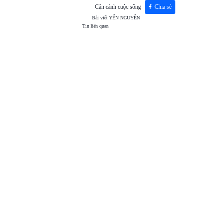
Cận cảnh cuộc sống
Chia sẻ
Bài viết
YẾN NGUYỄN
Tin liên quan
TOP
VIEW
24H