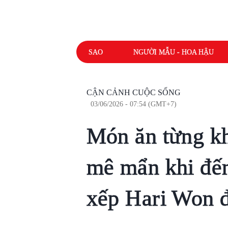
SAO
NGƯỜI MẪU - HOA HẬU
CẬN CẢNH CUỘC SỐNG
03/06/2026 - 07:54 (GMT+7)
Món ăn từng k
mê mẩn khi đế
xếp Hari Won 