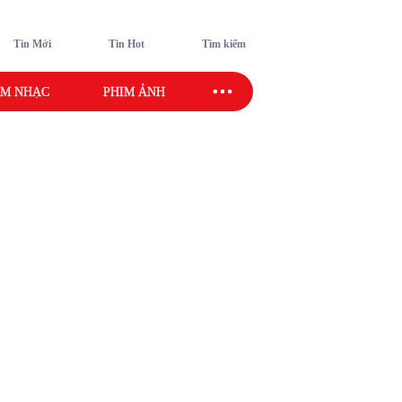
Tin Mới
Tin Hot
Tìm kiếm
M NHẠC
PHIM ẢNH
SAO SPORT