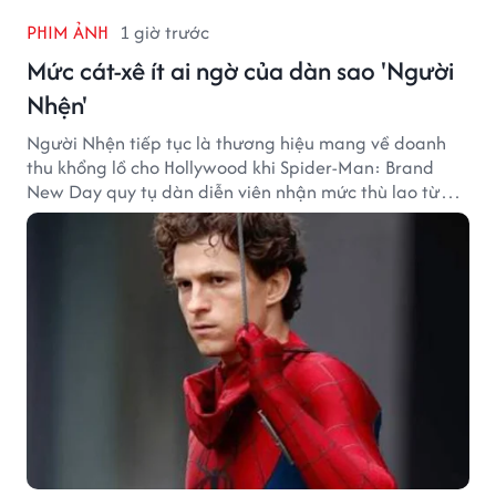
PHIM ẢNH
1 giờ trước
Mức cát-xê ít ai ngờ của dàn sao 'Người
Nhện'
Người Nhện tiếp tục là thương hiệu mang về doanh
thu khổng lồ cho Hollywood khi Spider-Man: Brand
New Day quy tụ dàn diễn viên nhận mức thù lao từ
hàng chục đến hàng trăm tỷ đồng. Thành công phòng
vé của bộ phim cũng giúp nhiều ngôi sao sở hữu khoản
thu nhập đáng mơ ước.