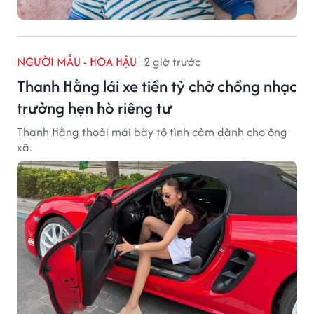
NGƯỜI MẪU - HOA HẬU
2 giờ trước
Thanh Hằng lái xe tiền tỷ chở chồng nhạc
trưởng hẹn hò riêng tư
Thanh Hằng thoải mái bày tỏ tình cảm dành cho ông
xã.