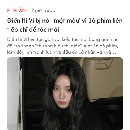
PHIM ẢNH
2 giờ trước
Điền Hi Vi bị nói 'một màu' vì 16 phim liên
tiếp chỉ để tóc mái
Điền Hi Vi liên tục gắn với kiểu tóc mái bằng gần như
đã trở thành "thương hiệu thị giác" suốt 16 bộ phim,
làm dấy lên tranh luận về dấu ấn cá nhân và khả
năng biến hóa trên màn ảnh.