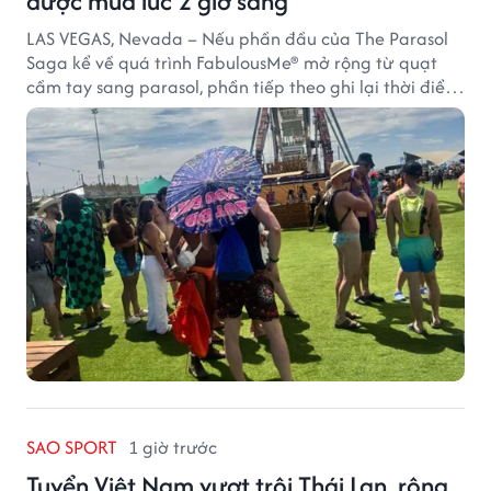
được mua lúc 2 giờ sáng
LAS VEGAS, Nevada – Nếu phần đầu của The Parasol
Saga kể về quá trình FabulousMe® mở rộng từ quạt
cầm tay sang parasol, phần tiếp theo ghi lại thời điểm
sản phẩm được thị trường đón nhận và dần vượt khỏi
công năng che nắng thông thường.
SAO SPORT
1 giờ trước
Tuyển Việt Nam vượt trội Thái Lan, rộng