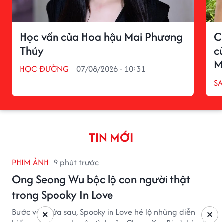
Học vấn của Hoa hậu Mai Phương
C
Thúy
c
M
HỌC ĐƯỜNG
07/08/2026 - 10:31
S
TIN MỚI
PHIM ẢNH
9 phút trước
Ong Seong Wu bộc lộ con người thật
trong Spooky In Love
Bước vào nửa sau, Spooky in Love hé lộ những diễn
×
×