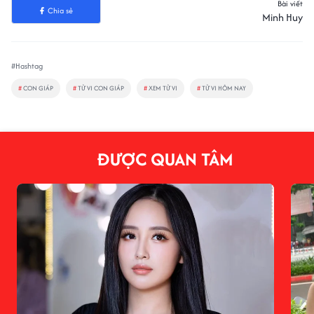
Bài viết
Chia sẻ
Minh Huy
#Hashtag
#
CON GIÁP
#
TỬ VI CON GIÁP
#
XEM TỬ VI
#
TỬ VI HÔM NAY
ĐƯỢC QUAN TÂM