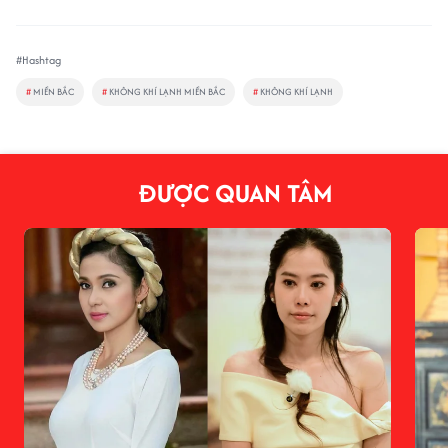
#Hashtag
#
MIỀN BẮC
#
KHÔNG KHÍ LẠNH MIỀN BẮC
#
KHÔNG KHÍ LẠNH
ĐƯỢC QUAN TÂM