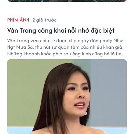
PHIM ẢNH
2 giờ trước
Vân Trang công khai nỗi nhớ đặc biệt
Vân Trang vừa chia sẻ đoạn clip ngày đóng máy Như
Hạt Mưa Sa, thu hút sự quan tâm của nhiều khán giả.
Những khoảnh khắc phía sau ống kính cũng hé lộ tình
cảm đặc biệt mà nữ diễn viên dành cho ê-kíp bộ phim.