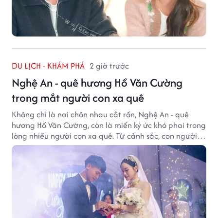
DU LỊCH - KHÁM PHÁ
2 giờ trước
Nghệ An - quê hương Hồ Văn Cường
trong mắt người con xa quê
Không chỉ là nơi chôn nhau cắt rốn, Nghệ An - quê
hương Hồ Văn Cường, còn là miền ký ức khó phai trong
lòng nhiều người con xa quê. Từ cảnh sắc, con người
đến hương vị quê nhà, tất cả đều trở thành những
điều khiến họ luôn mong ngày trở về.