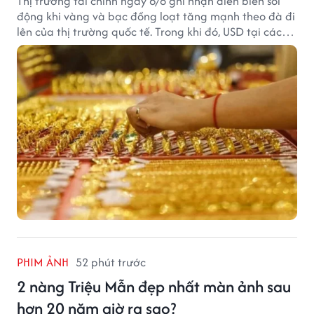
Thị trường tài chính ngày 6/8 ghi nhận diễn biến sôi
động khi vàng và bạc đồng loạt tăng mạnh theo đà đi
lên của thị trường quốc tế. Trong khi đó, USD tại các
ngân hàng tiếp tục hạ nhiệt dù tỷ giá trung tâm lập
đỉnh mới.
PHIM ẢNH
52 phút trước
2 nàng Triệu Mẫn đẹp nhất màn ảnh sau
hơn 20 năm giờ ra sao?