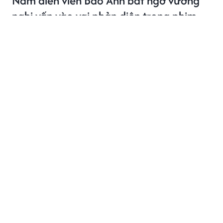
Nam diễn viên Bảo Anh bất ngờ vướng
nghi vấn vào vai phản diện trong phim
giờ vàng
Sau gần 30 lần khoác cảnh phục trong suốt 20 năm,
Bảo Anh đang khiến khán giả chú ý khi nhân vật Vũ Bá
Tân trong Lửa trắng bị đặt vào vùng nghi vấn, có thể
trở thành cú đảo chiều lớn của phim giờ vàng.