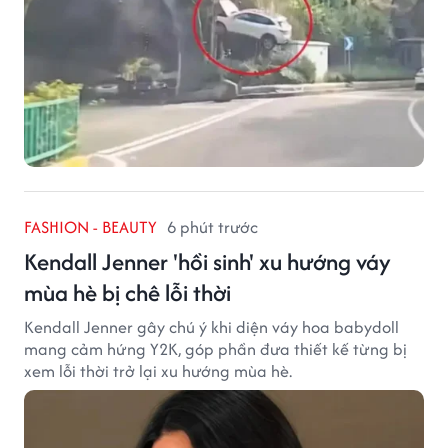
FASHION - BEAUTY
6 phút trước
Kendall Jenner 'hồi sinh' xu hướng váy
mùa hè bị chê lỗi thời
Kendall Jenner gây chú ý khi diện váy hoa babydoll
mang cảm hứng Y2K, góp phần đưa thiết kế từng bị
xem lỗi thời trở lại xu hướng mùa hè.