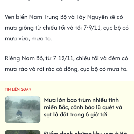
Ven biển Nam Trung Bộ và Tây Nguyên sẽ có
mưa giông từ chiều tối và tối 7-9/11, cục bộ có
mưa vừa, mưa to.
Riêng Nam Bộ, từ 7-12/11, chiều tối và đêm có
mưa rào và rải rác có dông, cục bộ có mưa to.
TIN LIÊN QUAN
Mưa lớn bao trùm nhiều tỉnh
miền Bắc, cảnh báo lũ quét và
sạt lở đất trong 6 giờ tới
Điểm danh những khu vực ở Hà