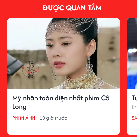
ĐƯỢC QUAN TÂM
Mỹ nhân toàn diện nhất phim Cổ
T
Long
t
PHIM ẢNH
10 giờ trước
S