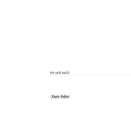
TOP
VIEW
24H
TIN MỚI NHẤT
Xem thêm