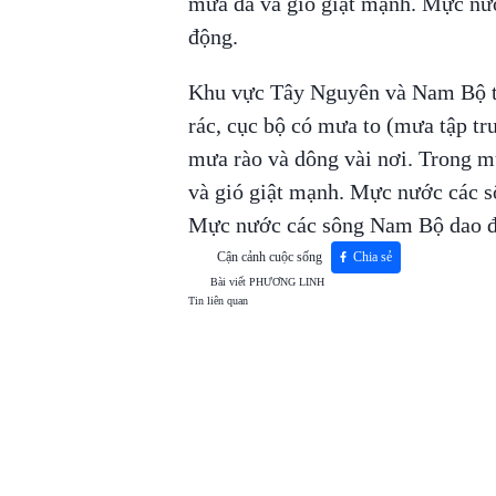
mưa đá và gió giật mạnh. Mực 
động.
Khu vực Tây Nguyên và Nam Bộ từ
rác, cục bộ có mưa to (mưa tập tru
mưa rào và dông vài nơi. Trong mưa 
và gió giật mạnh. Mực nước cá
Mực nước các sông Nam Bộ dao độ
Cận cảnh cuộc sống
Chia sẻ
Bài viết
PHƯƠNG LINH
Tin liên quan