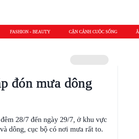
FASHION - BEAUTY
CẬN CẢNH CUỘC SỐNG
Â
ắp đón mưa dông
à đêm 28/7 đến ngày 29/7, ở khu vực
à dông, cục bộ có nơi mưa rất to.