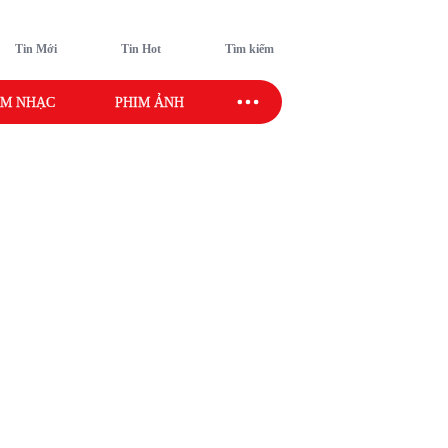
Tin Mới
Tin Hot
Tìm kiếm
M NHẠC
PHIM ẢNH
SAO SPORT