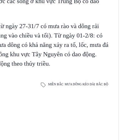
nước các sông ở khu vực Trung Bộ có dao
 ngày 27-31/7 có mưa rào và dông rải
ng vào chiều và tối). Từ ngày 01-2/8: có
dông có khả năng xảy ra tố, lốc, mưa đá
c sông khu vực Tây Nguyên có dao động.
ng theo thủy triều.
MIỀN BẮC
MƯA DÔNG KÉO DÀI
BẮC BỘ