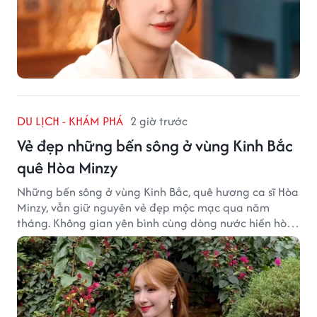
DU LỊCH - KHÁM PHÁ
2 giờ trước
Vẻ đẹp những bến sông ở vùng Kinh Bắc
quê Hòa Minzy
Những bến sông ở vùng Kinh Bắc, quê hương ca sĩ Hòa
Minzy, vẫn giữ nguyên vẻ đẹp mộc mạc qua năm
tháng. Không gian yên bình cùng dòng nước hiền hòa
tạo nên một góc Bắc Ninh rất đáng để khám phá.