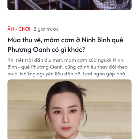
ĂN - CHƠI
2 giờ trước
Mùa thu về, mâm cơm ở Ninh Bình quê
Phương Oanh có gì khác?
Khi tiết trời dần dịu mát, mâm cơm của người Ninh
Bình - quê Phương Oanh, cũng có nhiều thay đổi theo
mùa. Những nguyên liệu dân dã, tươi ngon góp phần
tạo nên hương vị bình dị nhưng đầy cuốn hút của vùng
đất cố đô.