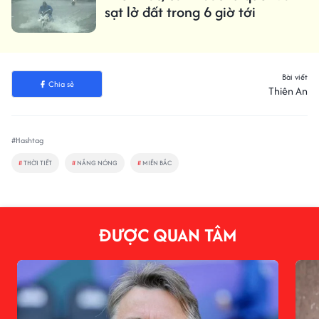
sạt lở đất trong 6 giờ tới
Bài viết
Chia sẻ
Thiên An
#Hashtag
#
THỜI TIẾT
#
NẮNG NÓNG
#
MIỀN BẮC
ĐƯỢC QUAN TÂM