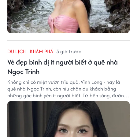
DU LỊCH - KHÁM PHÁ
3 giờ trước
Vẻ đẹp bình dị ít người biết ở quê nhà
Ngọc Trinh
Không chỉ có miệt vườn trĩu quả, Vĩnh Long - nay là
quê nhà Ngọc Trinh, còn níu chân du khách bằng
những góc bình yên ít người biết. Từ bến sông, đường
quê đến nhịp sống chậm rãi, tất cả tạo nên sức hút rất
riêng của vùng đất miền Tây.