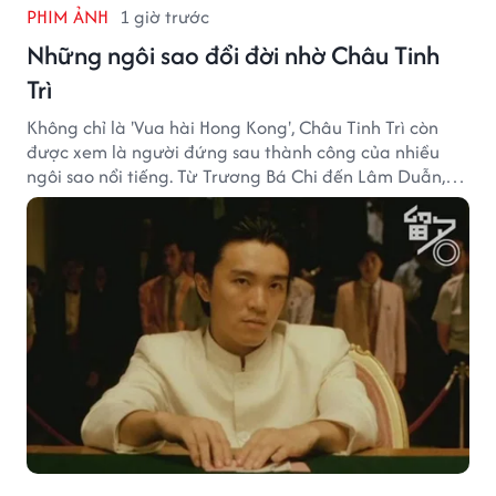
PHIM ẢNH
1 giờ trước
Những ngôi sao đổi đời nhờ Châu Tinh
Trì
Không chỉ là 'Vua hài Hong Kong', Châu Tinh Trì còn
được xem là người đứng sau thành công của nhiều
ngôi sao nổi tiếng. Từ Trương Bá Chi đến Lâm Duẫn,
không ít diễn viên đã bước sang trang mới trong sự
nghiệp nhờ cơ hội từ Châu Tinh Trì.