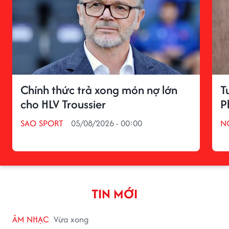
Chính thức trả xong món nợ lớn
T
cho HLV Troussier
P
SAO SPORT
05/08/2026 - 00:00
N
TIN MỚI
ÂM NHẠC
Vừa xong