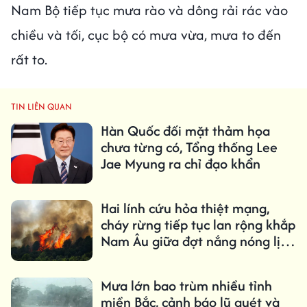
Nam Bộ tiếp tục mưa rào và dông rải rác vào
chiều và tối, cục bộ có mưa vừa, mưa to đến
rất to.
TIN LIÊN QUAN
Hàn Quốc đối mặt thảm họa
chưa từng có, Tổng thống Lee
Jae Myung ra chỉ đạo khẩn
Hai lính cứu hỏa thiệt mạng,
cháy rừng tiếp tục lan rộng khắp
Nam Âu giữa đợt nắng nóng lịch
sử
Mưa lớn bao trùm nhiều tỉnh
miền Bắc, cảnh báo lũ quét và