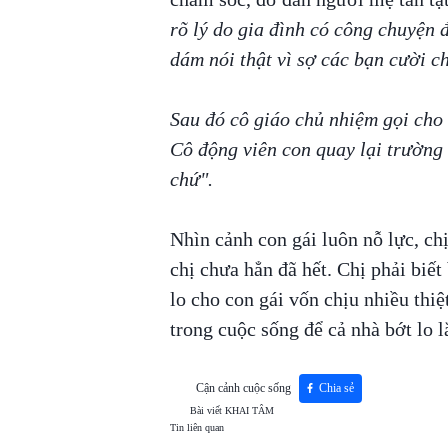
rõ lý do gia đình có công chuyện 
dám nói thật vì sợ các bạn cười ch
Sau đó cô giáo chủ nhiệm gọi cho 
Cô động viên con quay lại trường
chứ".
Nhìn cảnh con gái luôn nỗ lực, ch
chị chưa hẳn đã hết. Chị phải biế
lo cho con gái vốn chịu nhiều thiệt
trong cuộc sống để cả nhà bớt lo l
Cận cảnh cuộc sống
Chia sẻ
Bài viết
KHAI TÂM
Tin liên quan