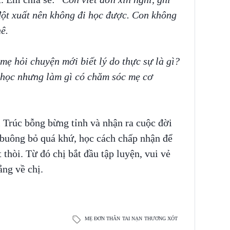
đột xuất nên không đi học được. Con không
ê.
mẹ hỏi chuyện mới biết lý do thực sự là gì?
 học nhưng làm gì có chăm sóc mẹ cơ
ị Trúc bỗng bừng tỉnh và nhận ra cuộc đời
t buông bỏ quá khứ, học cách chấp nhận để
 thòi. Từ đó chị bắt đầu tập luyện, vui vẻ
ắng về chị.
MẸ ĐƠN THÂN
TAI NẠN
THƯƠNG XÓT