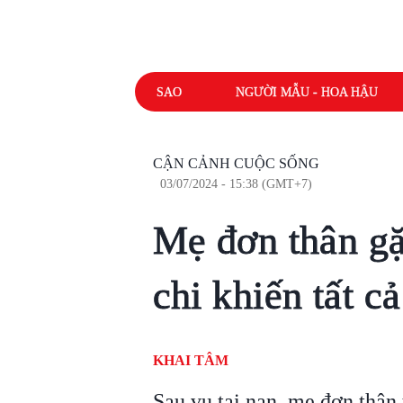
SAO
NGƯỜI MẪU - HOA HẬU
CẬN CẢNH CUỘC SỐNG
03/07/2024 - 15:38 (GMT+7)
Mẹ đơn thân gặp
chi khiến tất c
KHAI TÂM
Sau vụ tai nạn, mẹ đơn thân 