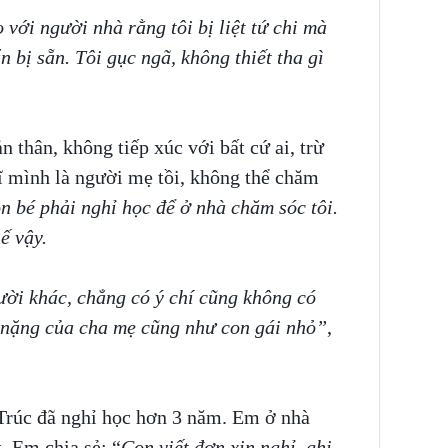
 với người nhà rằng tôi bị liệt tứ chi mà
 bị sẵn. Tôi gục ngã, không thiết tha gì
.
n thân, không tiếp xúc với bất cứ ai, trừ
ĩ mình là người mẹ tồi, không thể chăm
n bé phải nghỉ học để ở nhà chăm sóc tôi.
ế vậy.
ười khác, chẳng có ý chí cũng không có
h nặng của cha mẹ cũng như con gái nhỏ”
,
 Trúc đã nghỉ học hơn 3 năm. Em ở nhà
. Em chia sẻ: “
Con viết đơn xin nghỉ, ghi