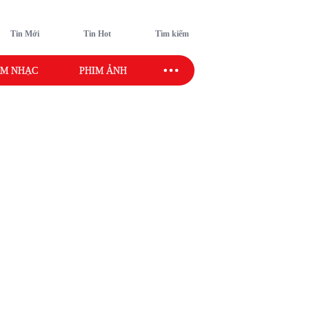
Tin Mới
Tin Hot
Tìm kiếm
M NHẠC
PHIM ẢNH
SAO SPORT