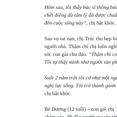
Hôm sau, tôi thấy bác sĩ thông báo
chết điếng dù tâm lý đã được chuẩn
đến cuộc sống này”
, chị bật khóc
Sau vụ tai nạn, chị Trúc thu hẹp bả
người nhà. Thậm chí chị luôn ngh
sóc con gái chu đáo
. “Thậm chí co
Tôi tự thấy mình như người tàn ph
Suốt 2 năm trời tôi cứ như một ng
nghị lực sống. Tôi trở thành gán
chị bật khóc.
Bé Dương (12 tuổi) – con gái chị
chăm sóc, đỡ đần người mẹ tàn tật