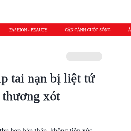
FASHION - BEAUTY
CẬN CẢNH CUỘC SỐNG
Â
 tai nạn bị liệt tứ
ả thương xót
thu hẹp bản thân, không tiếp xúc