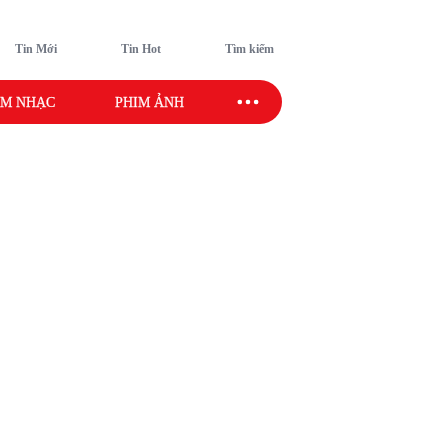
Tin Mới
Tin Hot
Tìm kiếm
M NHẠC
PHIM ẢNH
SAO SPORT