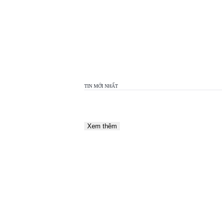
TOP
VIEW
24H
TIN MỚI NHẤT
Xem thêm