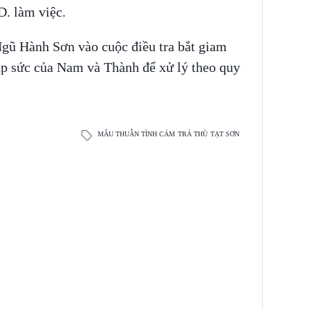
D. làm việc.
Ngũ Hành Sơn vào cuộc điều tra bắt giam
iúp sức của Nam và Thành để xử lý theo quy
MÂU THUẪN TÌNH CẢM
TRẢ THÙ
TẠT SƠN