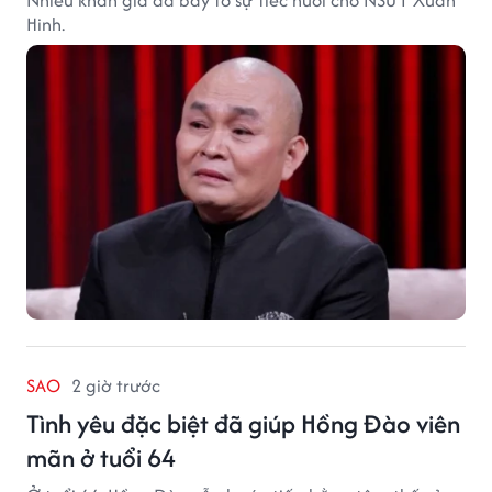
Nhiều khán giả đã bày tỏ sự tiếc nuối cho NSƯT Xuân
Hinh.
SAO
2 giờ trước
Tình yêu đặc biệt đã giúp Hồng Đào viên
mãn ở tuổi 64