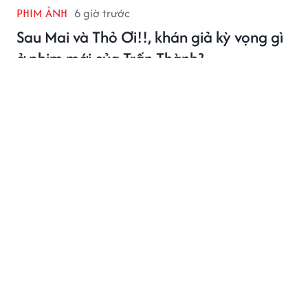
PHIM ẢNH
6 giờ trước
Sau Mai và Thỏ Ơi!!, khán giả kỳ vọng gì
ở phim mới của Trấn Thành?
Trấn Thành vừa chính thức khởi động dự án phim Tết
2027 mang tên Em. Ngay sau thông báo này, nhiều
khán giả đã bày tỏ sự háo hức và đặt không ít kỳ vọng
vào bộ phim mới của Trấn Thành.