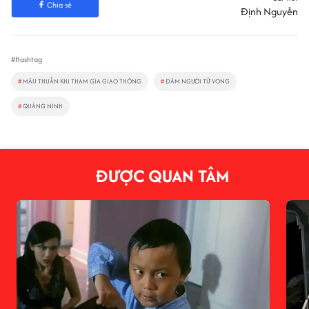
Chia sẻ
Định Nguyễn
#Hashtag
#
MÂU THUẪN KHI THAM GIA GIAO THÔNG
#
ĐÂM NGƯỜI TỬ VONG
#
QUẢNG NINH
ĐƯỢC QUAN TÂM