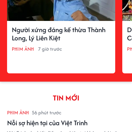
Người xứng đáng kế thừa Thành
D
Long, Lý Liên Kiệt
C
PHIM ẢNH
7 giờ trước
P
TIN MỚI
PHIM ẢNH
56 phút trước
Nỗi sợ hiện tại của Việt Trinh