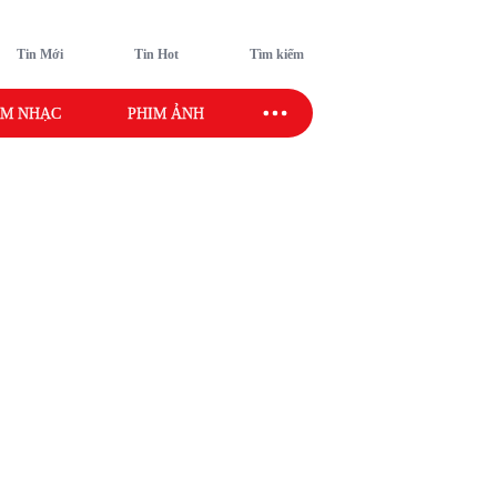
Tin Mới
Tin Hot
Tìm kiếm
M NHẠC
PHIM ẢNH
SAO SPORT