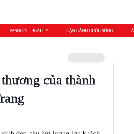
FASHION - BEAUTY
CẬN CẢNH CUỘC SỐNG
Â
ễ thương của thành
Trang
 xinh đẹp, thu hút lượng lớn khách