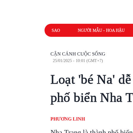
SAO
NGƯỜI MẪU - HOA HẬU
CẬN CẢNH CUỘC SỐNG
25/01/2025 - 10:01 (GMT+7)
Loạt 'bé Na' d
phố biển Nha 
PHƯƠNG LINH
Nha Trang là thành phố biển