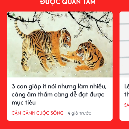
ĐƯỢC QUAN TÂM
3 con giáp ít nói nhưng làm nhiều,
L
càng âm thầm càng dễ đạt được
t
mục tiêu
S
CẬN CẢNH CUỘC SỐNG
4 giờ trước