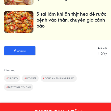
3 sai lầm khi ăn thịt heo dễ rước
bệnh vào thân, chuyên gia cảnh
báo
Bài viết
Chia sẻ
Hà Vy
#Hashtag
#
THỊT HEO
#
HEO CHẾT
#
CÔNG AN TỈNH BÌNH PHƯỚC
#
DỊP TẾT NGUYÊN ĐÁN