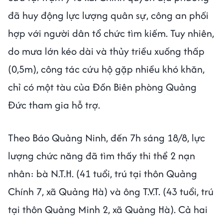
đã huy động lực lượng quân sự, công an phối
hợp với người dân tổ chức tìm kiếm. Tuy nhiên,
do mưa lớn kéo dài và thủy triều xuống thấp
(0,5m), công tác cứu hộ gặp nhiều khó khăn,
chỉ có một tàu của Đồn Biên phòng Quảng
Đức tham gia hỗ trợ.
Theo Báo Quảng Ninh, đến 7h sáng 18/8, lực
lượng chức năng đã tìm thấy thi thể 2 nạn
nhân: bà N.T.H. (41 tuổi, trú tại thôn Quảng
Chính 7, xã Quảng Hà) và ông T.V.T. (43 tuổi, trú
tại thôn Quảng Minh 2, xã Quảng Hà). Cả hai