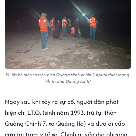
Vụ lật bè diễn ra trên biển Quảng Ninh khiến 2 người thiệt mạng.
(Ảnh: Báo Quảng Ninh)
Ngay sau khi xảy ra sự cố, người dân phát
hiện chị L.T.Q. (sinh năm 1993, trú tại thôn
Quảng Chính 7, xã Quảng Hà) và đưa đi cấp
cứu tại trạm y tế xã. Chính quyền địa phương