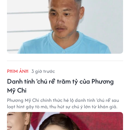
PHIM ẢNH
3 giờ trước
Danh tính 'chú rể' trăm tỷ của Phương
Mỹ Chi
Phương Mỹ Chi chính thức hé lộ danh tính 'chú rể' sau
loạt hint gây tò mò, thu hút sự chú ý lớn từ khán giả.