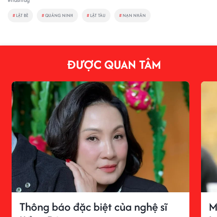
#
LẬT BÈ
#
QUẢNG NINH
#
LẬT TÀU
#
NẠN NHÂN
ĐƯỢC QUAN TÂM
Thông báo đặc biệt của nghệ sĩ
M