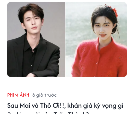
PHIM ẢNH
6 giờ trước
Sau Mai và Thỏ Ơi!!, khán giả kỳ vọng gì
ở phim mới của Trấn Thành?
Trấn Thành vừa chính thức khởi động dự án phim Tết
2027 mang tên Em. Ngay sau thông báo này, nhiều