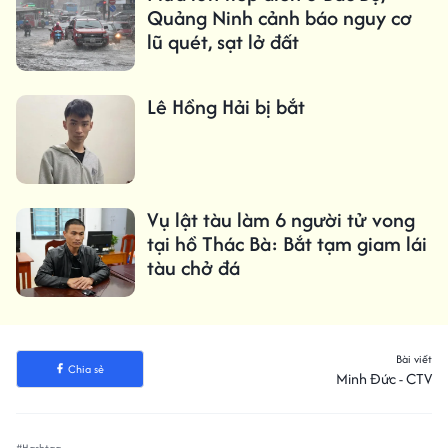
Quảng Ninh cảnh báo nguy cơ
lũ quét, sạt lở đất
Lê Hồng Hải bị bắt
Vụ lật tàu làm 6 người tử vong
tại hồ Thác Bà: Bắt tạm giam lái
tàu chở đá
Bài viết
Chia sẻ
Minh Đức - CTV
#Hashtag