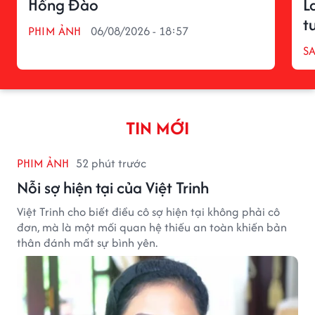
Hồng Đào
L
t
PHIM ẢNH
06/08/2026 - 18:57
S
TIN MỚI
PHIM ẢNH
52 phút trước
Nỗi sợ hiện tại của Việt Trinh
Việt Trinh cho biết điều cô sợ hiện tại không phải cô
đơn, mà là một mối quan hệ thiếu an toàn khiến bản
thân đánh mất sự bình yên.