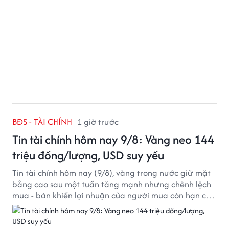
BĐS - TÀI CHÍNH
1 giờ trước
Tin tài chính hôm nay 9/8: Vàng neo 144
triệu đồng/lượng, USD suy yếu
Tin tài chính hôm nay (9/8), vàng trong nước giữ mặt
bằng cao sau một tuần tăng mạnh nhưng chênh lệch
mua - bán khiến lợi nhuận của người mua còn hạn chế,
trong khi USD chịu sức ép sau dữ liệu việc làm Mỹ gây
thất vọng.