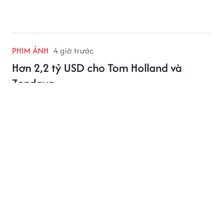
PHIM ẢNH
4 giờ trước
Hơn 2,2 tỷ USD cho Tom Holland và
Zendaya
Hai bom tấn có Tom Holland và Zendaya góp mặt đã
cùng vượt mốc 1 tỷ USD, đưa cặp đôi trở thành tâm
điểm phòng vé Hollywood.