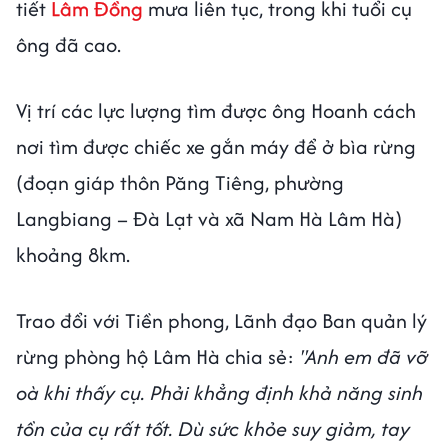
tiết
Lâm Đồng
mưa liên tục, trong khi tuổi cụ
ông đã cao.
Vị trí các lực lượng tìm được ông Hoanh cách
nơi tìm được chiếc xe gắn máy để ở bìa rừng
(đoạn giáp thôn Păng Tiêng, phường
Langbiang – Đà Lạt và xã Nam Hà Lâm Hà)
khoảng 8km.
Trao đổi với Tiền phong, Lãnh đạo Ban quản lý
rừng phòng hộ Lâm Hà chia sẻ:
"Anh em đã vỡ
oà khi thấy cụ. Phải khẳng định khả năng sinh
tồn của cụ rất tốt. Dù sức khỏe suy giảm, tay