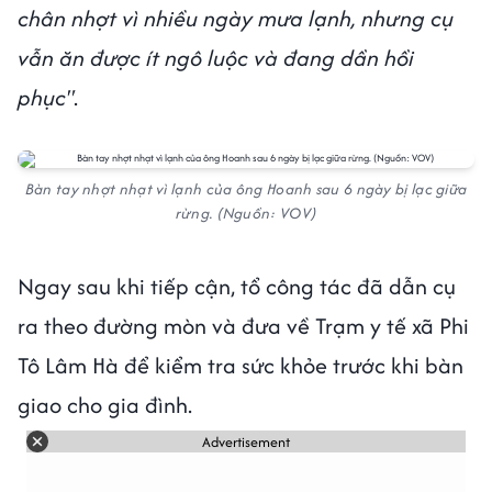
chân nhợt vì nhiều ngày mưa lạnh, nhưng cụ
vẫn ăn được ít ngô luộc và đang dần hồi
phục"
.
Bàn tay nhợt nhạt vì lạnh của ông Hoanh sau 6 ngày bị lạc giữa
rừng. (Nguồn: VOV)
Ngay sau khi tiếp cận, tổ công tác đã dẫn cụ
ra theo đường mòn và đưa về Trạm y tế xã Phi
Tô Lâm Hà để kiểm tra sức khỏe trước khi bàn
giao cho gia đình.
Advertisement