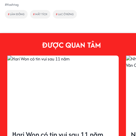
#Hashtag
#
LÂM ĐỒNG
#
MẤT TÍCH
#
LẠC Ở RỪNG
ĐƯỢC QUAN TÂM
Hari Won có tin vui sau 11 năm
N