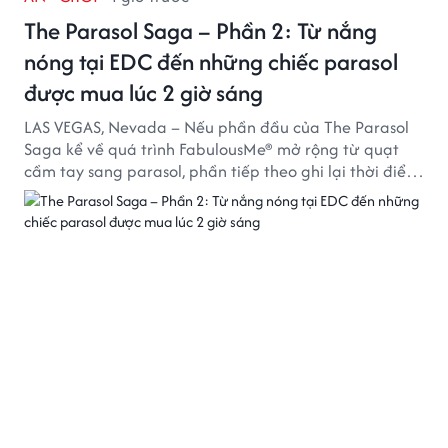
The Parasol Saga – Phần 2: Từ nắng
nóng tại EDC đến những chiếc parasol
được mua lúc 2 giờ sáng
LAS VEGAS, Nevada – Nếu phần đầu của The Parasol
Saga kể về quá trình FabulousMe® mở rộng từ quạt
cầm tay sang parasol, phần tiếp theo ghi lại thời điểm
sản phẩm được thị trường đón nhận và dần vượt khỏi
công năng che nắng thông thường.