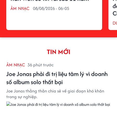
đ
ÂM NHẠC
08/08/2026 - 06:05
C
D
TIN MỚI
ÂM NHẠC
36 phút trước
Joe Jonas phải đi trị liệu tâm lý vì doanh
số album solo thất bại
Joe Jonas thẳng thắn chia sẻ về giai đoạn khó khăn
trong sự nghiệp.