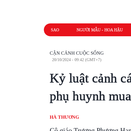
SAO
NGƯỜI MẪU - HOA HẬU
CẬN CẢNH CUỘC SỐNG
20/10/2024 - 09:42 (GMT+7)
Kỷ luật cảnh cá
phụ huynh mua
HÀ THƯƠNG
Cô giáo Trương Phương Hạnh