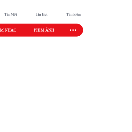
Tin Mới
Tin Hot
Tìm kiếm
M NHẠC
PHIM ẢNH
SAO SPORT