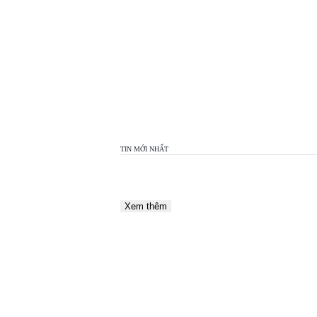
TOP
VIEW
24H
TIN MỚI NHẤT
Xem thêm