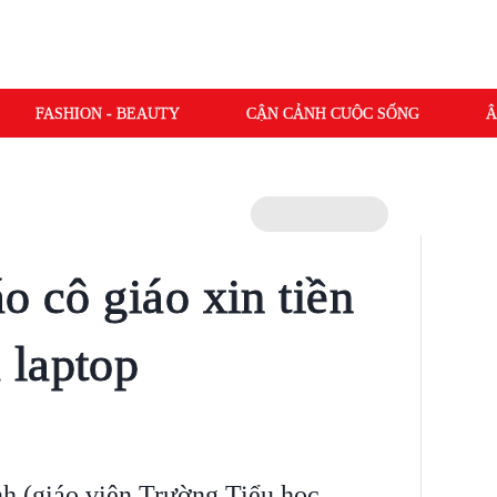
FASHION - BEAUTY
CẬN CẢNH CUỘC SỐNG
Â
o cô giáo xin tiền
 laptop
 (giáo viên Trường Tiểu học