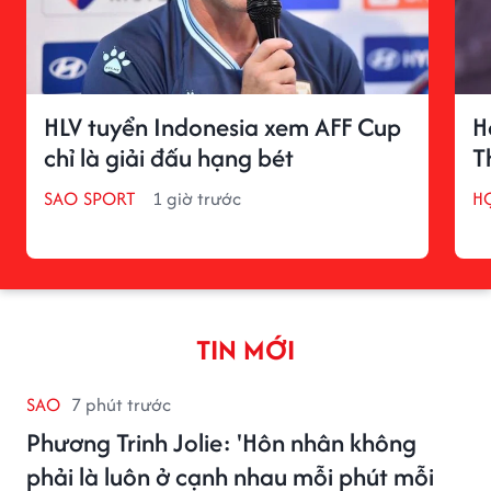
HLV tuyển Indonesia xem AFF Cup
H
chỉ là giải đấu hạng bét
T
SAO SPORT
1 giờ trước
H
TIN MỚI
SAO
7 phút trước
Phương Trinh Jolie: 'Hôn nhân không
phải là luôn ở cạnh nhau mỗi phút mỗi