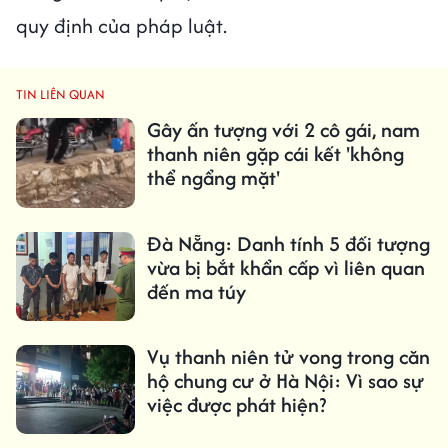
quy định của pháp luật.
TIN LIÊN QUAN
Gây ấn tượng với 2 cô gái, nam
thanh niên gặp cái kết 'không
thể ngẩng mặt'
Đà Nẵng: Danh tính 5 đối tượng
vừa bị bắt khẩn cấp vì liên quan
đến ma túy
Vụ thanh niên tử vong trong căn
hộ chung cư ở Hà Nội: Vì sao sự
việc được phát hiện?