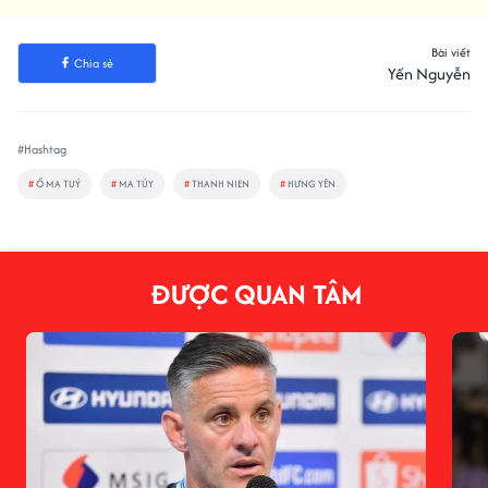
Bài viết
Chia sẻ
Yến Nguyễn
#Hashtag
#
Ổ MA TUÝ
#
MA TÚY
#
THANH NIEN
#
HƯNG YÊN
ĐƯỢC QUAN TÂM