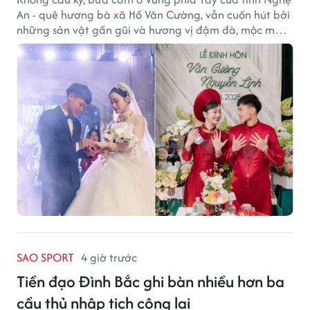
An - quê hương bà xã Hồ Văn Cường, vẫn cuốn hút bởi
những sản vật gần gũi và hương vị đậm đà, mộc mạc
của núi rừng.
SAO SPORT
4 giờ trước
Tiền đạo Đình Bắc ghi bàn nhiều hơn ba
cầu thủ nhập tịch cộng lại