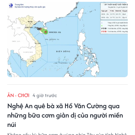
thống này suy yếu dần thành vùng áp thấp.
ĂN - CHƠI
4 giờ trước
Nghệ An quê bà xã Hồ Văn Cường qua
những bữa cơm giản dị của người miền
núi
Không cầu kỳ, bữa cơm ở vùng phía Tây của tỉnh Nghệ