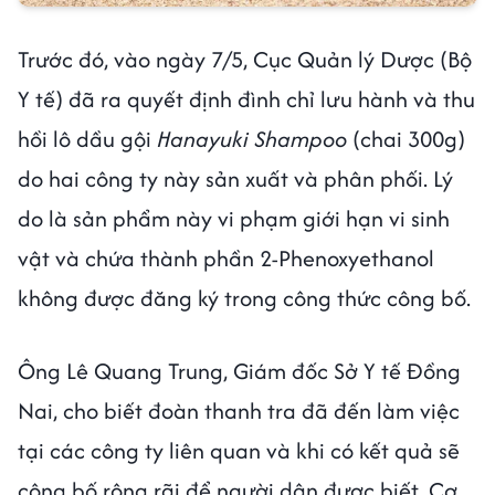
Trước đó, vào ngày 7/5, Cục Quản lý Dược (Bộ
Y tế) đã ra quyết định đình chỉ lưu hành và thu
hồi lô dầu gội
Hanayuki Shampoo
(chai 300g)
do hai công ty này sản xuất và phân phối. Lý
do là sản phẩm này vi phạm giới hạn vi sinh
vật và chứa thành phần 2-Phenoxyethanol
không được đăng ký trong công thức công bố.
Ông Lê Quang Trung, Giám đốc Sở Y tế Đồng
Nai, cho biết đoàn thanh tra đã đến làm việc
tại các công ty liên quan và khi có kết quả sẽ
công bố rộng rãi để người dân được biết. Cơ