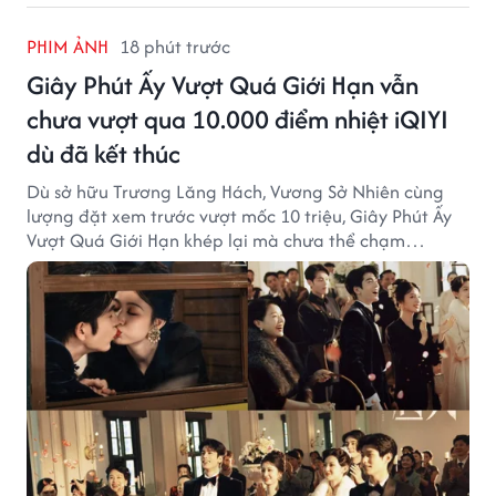
PHIM ẢNH
18 phút trước
Giây Phút Ấy Vượt Quá Giới Hạn vẫn
chưa vượt qua 10.000 điểm nhiệt iQIYI
dù đã kết thúc
Dù sở hữu Trương Lăng Hách, Vương Sở Nhiên cùng
lượng đặt xem trước vượt mốc 10 triệu, Giây Phút Ấy
Vượt Quá Giới Hạn khép lại mà chưa thể chạm
ngưỡng "bạo khoản" trên cả hai nền tảng phát sóng.