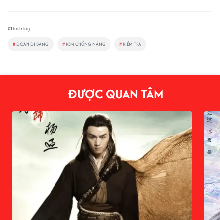
#Hashtag
#
ĐOÀN DI BĂNG
#
KEM CHỐNG NẮNG
#
KIỂM TRA
ĐƯỢC QUAN TÂM