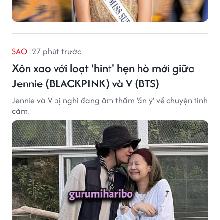
SAO
27 phút trước
Xôn xao với loạt 'hint' hẹn hò mới giữa
Jennie (BLACKPINK) và V (BTS)
Jennie và V bị nghi đang âm thầm 'ẩn ý' về chuyện tình
cảm.