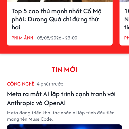
Top 5 cao thủ mạnh nhất Cổ Mộ
1
phái: Dương Quá chỉ đứng thứ
N
hai
t
PHIM ẢNH
05/08/2026 - 23:00
P
TIN MỚI
CÔNG NGHỆ
4 phút trước
Meta ra mắt AI lập trình cạnh tranh với
Anthropic và OpenAI
Meta đang triển khai tác nhân AI lập trình đầu tiên
mang tên Muse Code.