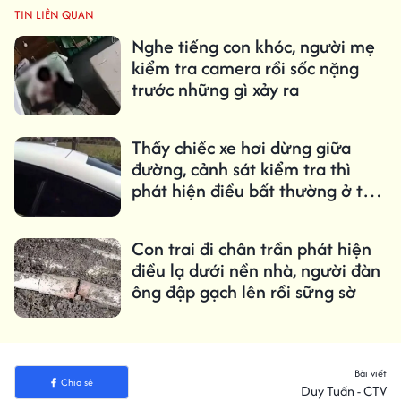
TIN LIÊN QUAN
Nghe tiếng con khóc, người mẹ
kiểm tra camera rồi sốc nặng
trước những gì xảy ra
Thấy chiếc xe hơi dừng giữa
đường, cảnh sát kiểm tra thì
phát hiện điều bất thường ở tài
xế
Con trai đi chân trần phát hiện
điều lạ dưới nền nhà, người đàn
ông đập gạch lên rồi sững sờ
Bài viết
Chia sẻ
Duy Tuấn - CTV