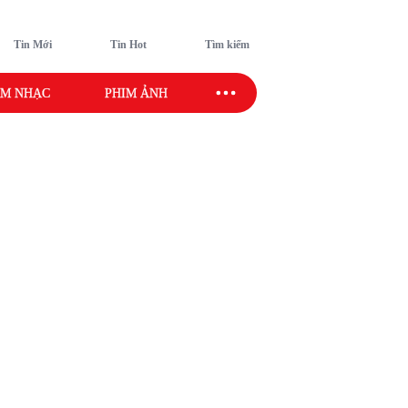
Tin Mới
Tin Hot
Tìm kiếm
M NHẠC
PHIM ẢNH
SAO SPORT