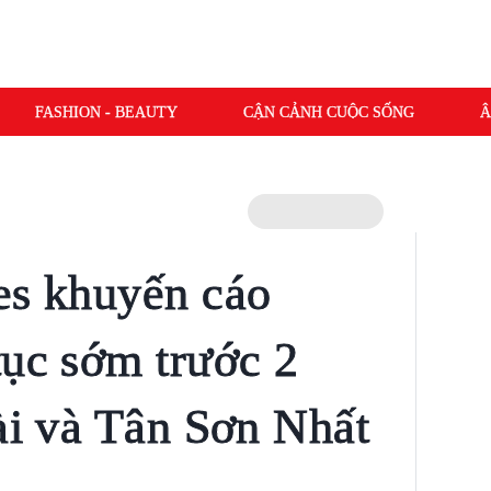
FASHION - BEAUTY
CẬN CẢNH CUỘC SỐNG
Â
es khuyến cáo
tục sớm trước 2
Bài và Tân Sơn Nhất