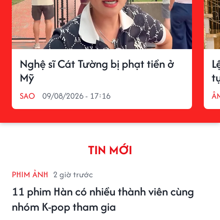
Nghệ sĩ Cát Tường bị phạt tiền ở
L
Mỹ
t
SAO
09/08/2026 - 17:16
Â
TIN MỚI
PHIM ẢNH
2 giờ trước
11 phim Hàn có nhiều thành viên cùng
nhóm K-pop tham gia