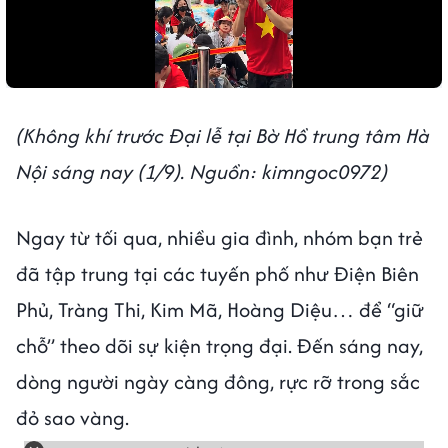
(Không khí trước Đại lễ tại Bờ Hồ trung tâm Hà
Nội sáng nay (1/9). Nguồn: kimngoc0972)
Ngay từ tối qua, nhiều gia đình, nhóm bạn trẻ
đã tập trung tại các tuyến phố như Điện Biên
Phủ, Tràng Thi, Kim Mã, Hoàng Diệu… để “giữ
chỗ” theo dõi sự kiện trọng đại. Đến sáng nay,
dòng người ngày càng đông, rực rỡ trong sắc
đỏ sao vàng.