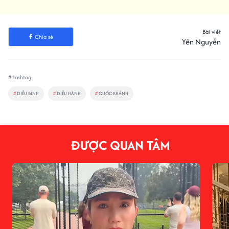
Bài viết
Chia sẻ
Yến Nguyễn
#Hashtag
#
DIỄU BINH
#
DIỄU HÀNH
#
QUỐC KHÁNH
ĐƯỢC QUAN TÂM