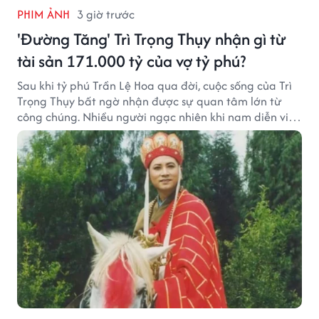
PHIM ẢNH
3 giờ trước
'Đường Tăng' Trì Trọng Thụy nhận gì từ
tài sản 171.000 tỷ của vợ tỷ phú?
Sau khi tỷ phú Trần Lệ Hoa qua đời, cuộc sống của Trì
Trọng Thụy bất ngờ nhận được sự quan tâm lớn từ
công chúng. Nhiều người ngạc nhiên khi nam diễn viên
nổi tiếng với vai Đường Tăng không xuất hiện trong
danh sách thừa kế khối tài sản hàng chục tỷ NDT.