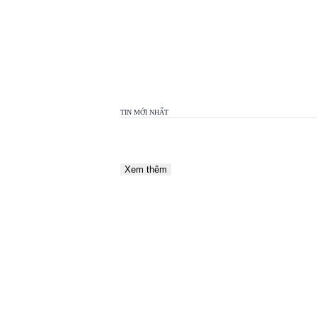
TOP
VIEW
24H
TIN MỚI NHẤT
Xem thêm