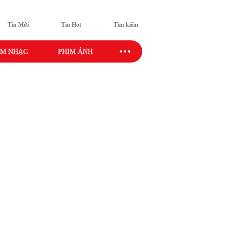
Tin Mới
Tin Hot
Tìm kiếm
M NHẠC
PHIM ẢNH
SAO SPORT