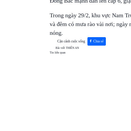
Đông Bắc mạnh dần lên cấp 6, giâ
Trong ngày 29/2, khu vực Nam Tr
và đêm có mưa rào vài nơi; ngày
nóng.
Cận cảnh cuộc sống
Chia sẻ
Bài viết
THIÊN AN
Tin liên quan