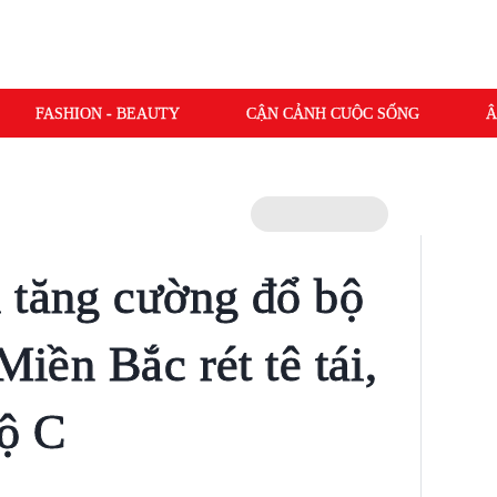
FASHION - BEAUTY
CẬN CẢNH CUỘC SỐNG
Â
 tăng cường đổ bộ
Miền Bắc rét tê tái,
độ C