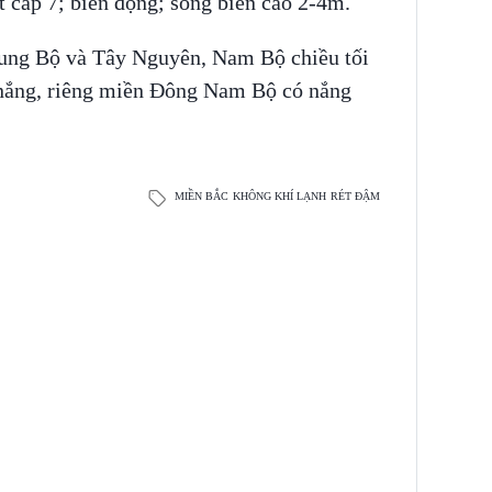
̣t cấp 7; biển động; sóng biển cao 2-4m.
ung Bộ và Tây Nguyên, Nam Bộ chiều tối
 nắng, riêng miền Đông Nam Bộ có nắng
MIỀN BẮC
KHÔNG KHÍ LẠNH
RÉT ĐẬM