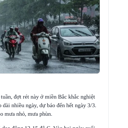
 tuần, đợt rét này ở miền Bắc khắc nghiệt
 dài nhiều ngày, dự báo đến hết ngày 3/3.
heo mưa nhỏ, mưa phùn.
ỉ dao động 12-15 độ C. Vào hai ngày cuối