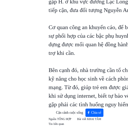
gặp H. ở khu vực đường Lạc Long
tiếp cận, đưa đối tượng Nguyễn A
Cơ quan công an khuyến cáo, để b
sự phối hợp của các bậc phụ huyn
dựng được mối quan hệ đồng hành 
trợ khi cần.
Bên cạnh đó, nhà trường cần tổ c
kỹ năng cho học sinh về cách phòn
mạng. Từ đó, giúp trẻ em được gi
khi sử dụng internet, biết tự bảo 
gặp phải các tình huống nguy hiể
Cận cảnh cuộc sống
Chia sẻ
Nguồn
TỔNG HỢP
Bài viết
KHAI TÂM
Tin liên quan