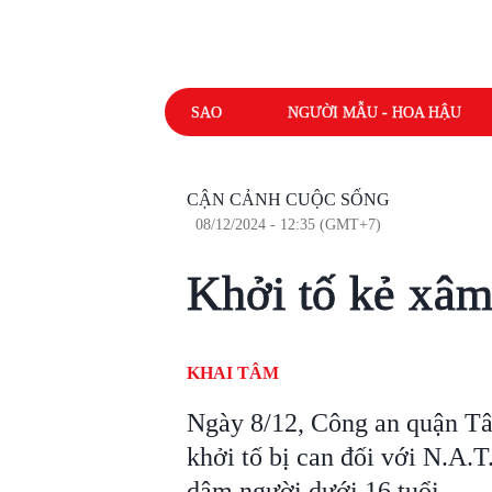
SAO
NGƯỜI MẪU - HOA HẬU
CẬN CẢNH CUỘC SỐNG
08/12/2024 - 12:35 (GMT+7)
Khởi tố kẻ xâm 
KHAI TÂM
Ngày 8/12, Công an quận Tâ
khởi tố bị can đối với N.A.T.
dâm người dưới 16 tuổi