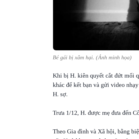
Bé gái bị xâm hại. (Ảnh minh họa)
Khi bị H. kiên quyết cắt đứt mối 
khác để kết bạn và gửi video nhạ
H. sợ.
Trưa 1/12, H. được mẹ đưa đến Cô
Theo Gia đình và Xã hội, bằng biệ