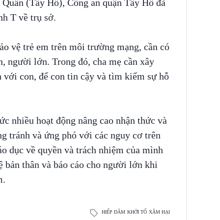
 Quân (Tây Hồ), Công an quận Tây Hồ đã
nh T về trụ sở.
ảo vệ trẻ em trên môi trường mạng, cần có
h, người lớn. Trong đó, cha mẹ cần xây
với con, để con tin cậy và tìm kiếm sự hỗ
hức nhiều hoạt động nâng cao nhận thức và
g tránh và ứng phó với các nguy cơ trên
áo dục về quyền và trách nhiệm của mình
vệ bản thân và báo cáo cho người lớn khi
m.
HIẾP DÂM
KHỞI TỐ
XÂM HẠI