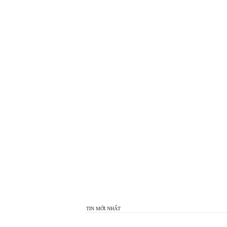
TOP
VIEW
24H
TIN MỚI NHẤT