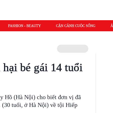
FASHION - BEAUTY
CẬN CẢNH CUỘC SỐNG
Â
hại bé gái 14 tuổi
y Hồ (Hà Nội) cho biết đơn vị đã
 (30 tuổi, ở Hà Nội) về tội Hiếp