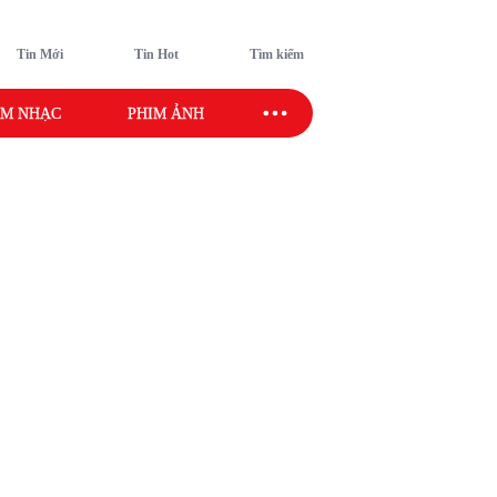
Tin Mới
Tin Hot
Tìm kiếm
M NHẠC
PHIM ẢNH
SAO SPORT