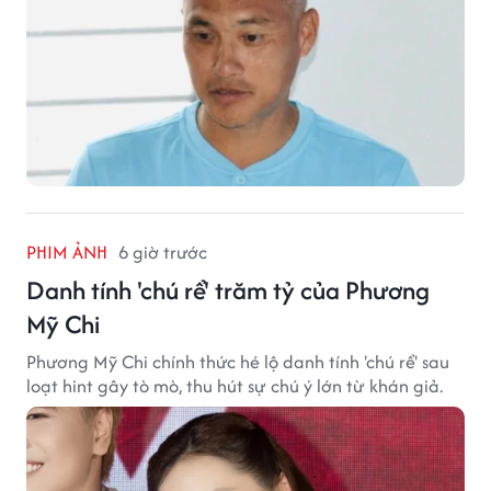
PHIM ẢNH
6 giờ trước
Danh tính 'chú rể' trăm tỷ của Phương
Mỹ Chi
Phương Mỹ Chi chính thức hé lộ danh tính 'chú rể' sau
loạt hint gây tò mò, thu hút sự chú ý lớn từ khán giả.