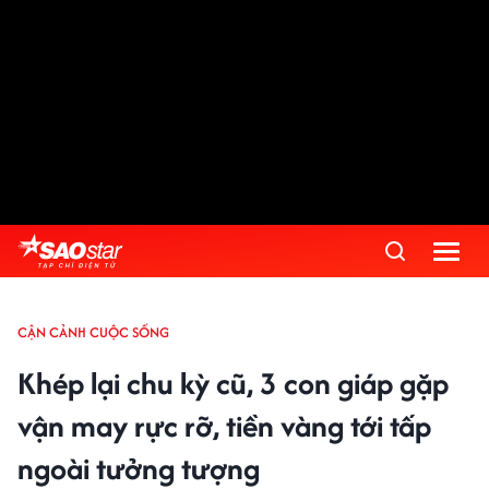
CẬN CẢNH CUỘC SỐNG
Khép lại chu kỳ cũ, 3 con giáp gặp
vận may rực rỡ, tiền vàng tới tấp
ngoài tưởng tượng