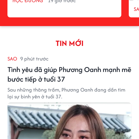
HỌC ĐƯỜNG
19 giờ trước
S
TIN MỚI
SAO
9 phút trước
Tình yêu đã giúp Phương Oanh mạnh mẽ
bước tiếp ở tuổi 37
Sau những thăng trầm, Phương Oanh đang dần tìm
lại sự bình yên ở tuổi 37.