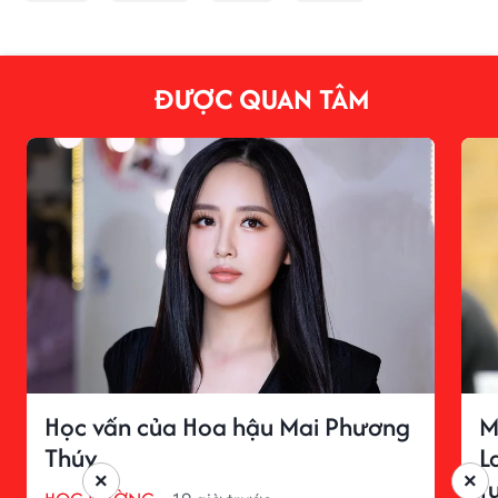
ĐƯỢC QUAN TÂM
Học vấn của Hoa hậu Mai Phương
M
Thúy
L
×
×
t