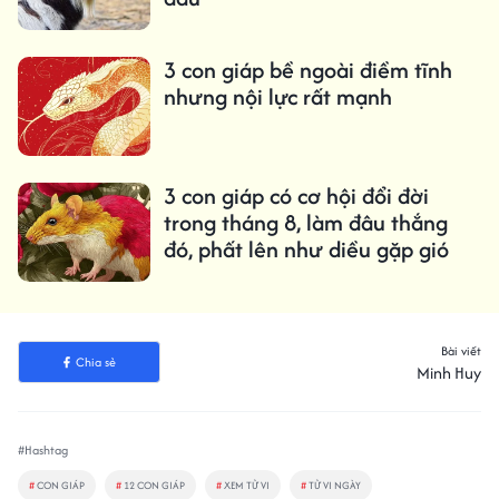
3 con giáp bề ngoài điềm tĩnh
nhưng nội lực rất mạnh
3 con giáp có cơ hội đổi đời
trong tháng 8, làm đâu thắng
đó, phất lên như diều gặp gió
Bài viết
Chia sẻ
Minh Huy
#Hashtag
#
CON GIÁP
#
12 CON GIÁP
#
XEM TỬ VI
#
TỬ VI NGÀY