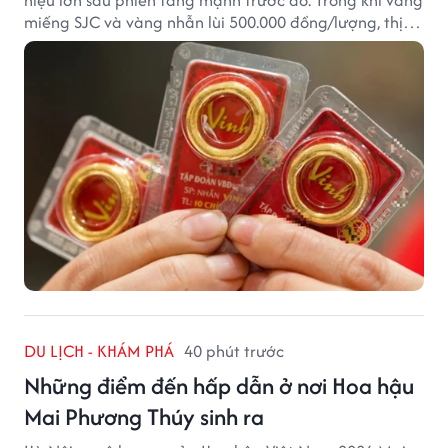
miếng SJC và vàng nhẫn lùi 500.000 đồng/lượng, thị
trường vẫn duy trì mặt bằng giá cao, với sự chênh
lệch đáng kể giữa các doanh nghiệp.
DU LỊCH - KHÁM PHÁ
40 phút trước
Những điểm đến hấp dẫn ở nơi Hoa hậu
Mai Phương Thúy sinh ra