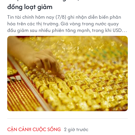
đồng loạt giảm
Tin tài chính hôm nay (7/8) ghi nhận diễn biến phân
hóa trên các thị trường. Giá vàng trong nước quay
đầu giảm sau nhiều phiên tăng mạnh, trong khi USD
tại ngân hàng tiếp tục suy yếu dù tỷ giá trung tâm lập
đỉnh mới.
CẬN CẢNH CUỘC SỐNG
2 giờ trước