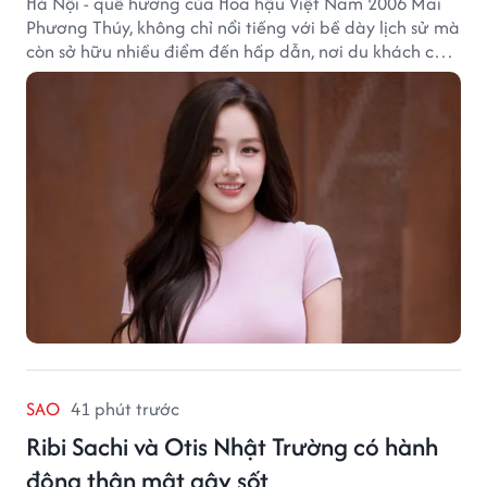
Hà Nội - quê hương của Hoa hậu Việt Nam 2006 Mai
Phương Thúy, không chỉ nổi tiếng với bề dày lịch sử mà
còn sở hữu nhiều điểm đến hấp dẫn, nơi du khách có
thể cảm nhận trọn vẹn vẻ đẹp cổ kính xen lẫn nhịp
sống hiện đại của Thủ đô.
SAO
41 phút trước
Ribi Sachi và Otis Nhật Trường có hành
động thân mật gây sốt