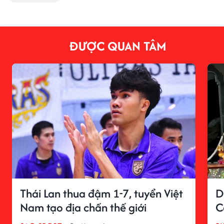
ĐƯỢC QUAN TÂM
Thái Lan thua đậm 1-7, tuyển Việt
D
Nam tạo địa chấn thế giới
C