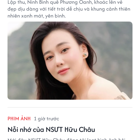
Lập thu, Ninh Bình quê Phương Oanh, khoác lên vẻ
đẹp dịu dàng với tiết trời dễ chịu và khung cảnh thiên
nhiên xanh mát, yên bình.
PHIM ẢNH
1 giờ trước
Nỗi nhớ của NSƯT Hữu Châu
Mới đây, NSƯT Hữu Châu đăng tải loạt hình ảnh hội