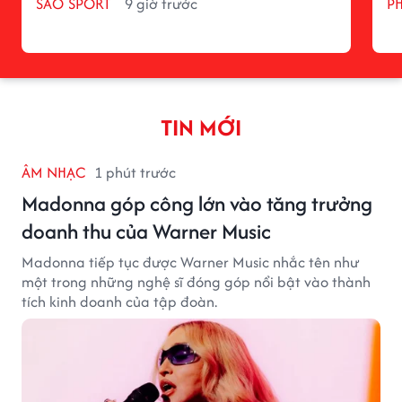
SAO SPORT
9 giờ trước
P
TIN MỚI
ÂM NHẠC
1 phút trước
Madonna góp công lớn vào tăng trưởng
doanh thu của Warner Music
Madonna tiếp tục được Warner Music nhắc tên như
một trong những nghệ sĩ đóng góp nổi bật vào thành
tích kinh doanh của tập đoàn.