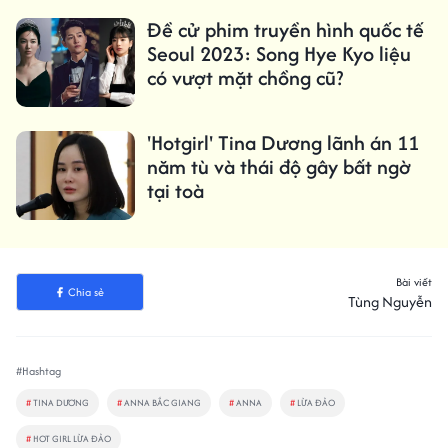
Đề cử phim truyền hình quốc tế
Seoul 2023: Song Hye Kyo liệu
có vượt mặt chồng cũ?
'Hotgirl' Tina Dương lãnh án 11
năm tù và thái độ gây bất ngờ
tại toà
Bài viết
Chia sẻ
Tùng Nguyễn
#Hashtag
#
TINA DƯƠNG
#
ANNA BẮC GIANG
#
ANNA
#
LỪA ĐẢO
#
HOT GIRL LỪA ĐẢO