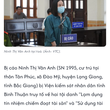
Ninh Thị Vân Anh tại toà. (Ảnh: VTC).
Bị cáo Ninh Thị Vân Anh (SN 1995, cư trú tại
thôn Tân Phúc, xã Đào Mỹ, huyện Lạng Giang,
tỉnh Bắc Giang) bị Viện kiểm sát nhân dân tỉnh
Bình Thuận truy tố về hai tội danh "Lạm dụng
tín nhiệm chiếm đoạt tài sản" và "Sử dụng tài