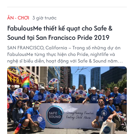
ĂN - CHƠI
3 giờ trước
FabulousMe thiết kế quạt cho Safe &
Sound tại San Francisco Pride 2019
SAN FRANCISCO, California – Trong số những dự án
FabulousMe từng thực hiện cho Pride, nightlife và
nghệ sĩ biểu diễn, hoạt động với Safe & Sound năm
2019 mang một bối cảnh khác biệt. Safe & Sound là tổ
chức phi lợi nhuận tại San Francisco hoạt động trong
lĩnh vực phòng ngừa bạo hành trẻ em, hỗ trợ gia đình
và xây dựng môi trường an toàn cho trẻ em.