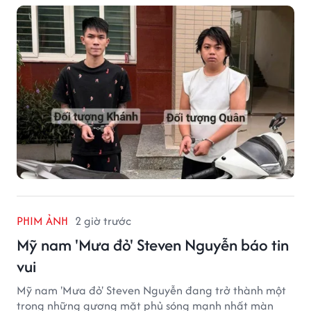
tại phường Từ Liêm) về việc bị kẻ gian lấy trộm chiếc
xe mô tô Honda SH 125i, tại khu nhà trọ nơi đang sinh
sống.
PHIM ẢNH
2 giờ trước
Mỹ nam 'Mưa đỏ' Steven Nguyễn báo tin
vui
Mỹ nam 'Mưa đỏ' Steven Nguyễn đang trở thành một
trong những gương mặt phủ sóng mạnh nhất màn