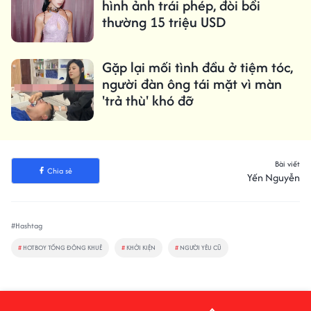
hình ảnh trái phép, đòi bồi
thường 15 triệu USD
Gặp lại mối tình đầu ở tiệm tóc,
người đàn ông tái mặt vì màn
'trả thù' khó đỡ
Bài viết
Chia sẻ
Yến Nguyễn
#Hashtag
#
HOTBOY TỐNG ĐÔNG KHUÊ
#
KHỞI KIỆN
#
NGƯỜI YÊU CŨ