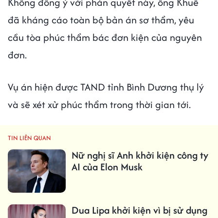
Không đồng ý với phán quyết này, ông Khuê
đã kháng cáo toàn bộ bản án sơ thẩm, yêu
cầu tòa phúc thẩm bác đơn kiện của nguyên
đơn.
Vụ án hiện được TAND tỉnh Bình Dương thụ lý
và sẽ xét xử phúc thẩm trong thời gian tới.
TIN LIÊN QUAN
Nữ nghị sĩ Anh khởi kiện công ty
AI của Elon Musk
Dua Lipa khởi kiện vì bị sử dụng