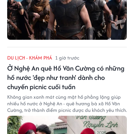
DU LỊCH - KHÁM PHÁ
1 giờ trước
Ở Nghệ An quê Hồ Văn Cường có những
hồ nước 'đẹp như tranh' dành cho
chuyến picnic cuối tuần
Không gian xanh mát cùng mặt hồ phẳng lặng giúp
nhiều hồ nước ở Nghệ An - quê hương bà xã Hồ Văn
Cường, trở thành điểm picnic được du khách yêu thích.