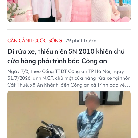
CẬN CẢNH CUỘC SỐNG
29 phút trước
Đi rửa xe, thiếu niên SN 2010 khiến chủ
cửa hàng phải trình báo Công an
Ngày 7/8, theo Cổng TTĐT Công an TP Hà Nội, ngày
31/7/2026, anh N.C.T, chủ một cửa hàng rửa xe tại thôn
Cát Thuế, xã An Khánh, đến Công an xã trình báo về
việc bị mất trộm chiếc xe máy Honda Wave. Trong cốp
xe còn có nhiều giấy tờ cá nhân và khoảng 1,2 triệu
đồng tiền mặt.