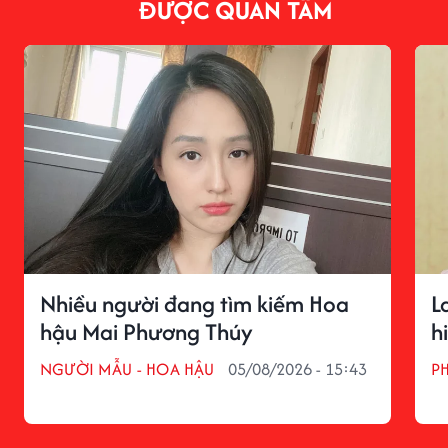
ĐƯỢC QUAN TÂM
Nhiều người đang tìm kiếm Hoa
L
hậu Mai Phương Thúy
h
NGƯỜI MẪU - HOA HẬU
05/08/2026 - 15:43
P