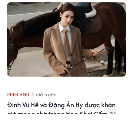
PHIM ẢNH
2 giờ trước
Đinh Vũ Hề và Đặng Ân Hy được khán
giả mong chờ trong Hoa Khai Cẩm Tú
Hoa Khai Cẩm Tú với sự góp mặt của Đinh Vũ Hề và
Đặng Ân Hy, quy tụ ê-kíp và dàn diễn viên thực lực