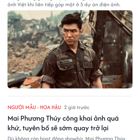
ảnh Việt khi liên tiếp góp mặt ở 5 dự án điện ảnh.
NGƯỜI MẪU - HOA HẬU
2 giờ trước
Mai Phương Thúy công khai ảnh quá
khứ, tuyên bố sẽ sớm quay trở lại
Dù không còn hoạt động showbiz, Mai Phương Thúy