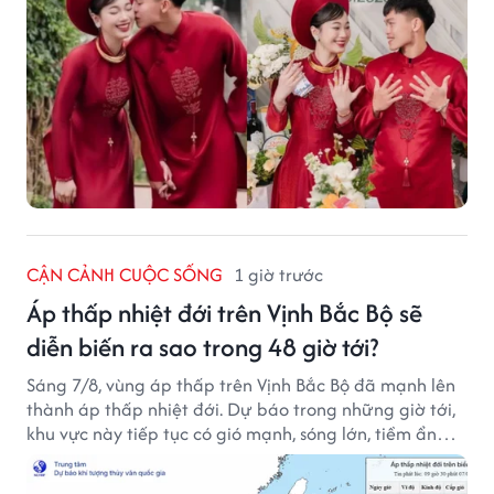
CẬN CẢNH CUỘC SỐNG
1 giờ trước
Áp thấp nhiệt đới trên Vịnh Bắc Bộ sẽ
diễn biến ra sao trong 48 giờ tới?
Sáng 7/8, vùng áp thấp trên Vịnh Bắc Bộ đã mạnh lên
thành áp thấp nhiệt đới. Dự báo trong những giờ tới,
khu vực này tiếp tục có gió mạnh, sóng lớn, tiềm ẩn
nhiều nguy cơ đối với hoạt động của tàu thuyền trên
biển.