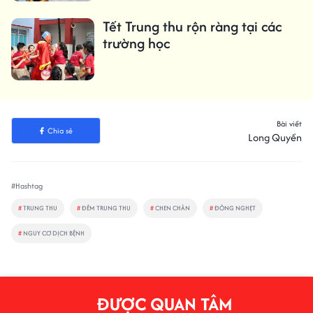
Tết Trung thu rộn ràng tại các
trường học
Bài viết
Chia sẻ
Long Quyền
#Hashtag
#
TRUNG THU
#
ĐÊM TRUNG THU
#
CHEN CHÂN
#
ĐÔNG NGHẸT
#
NGUY CƠ DỊCH BỆNH
ĐƯỢC QUAN TÂM