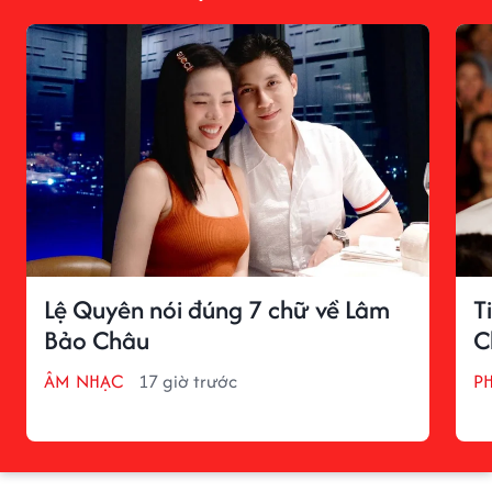
Lệ Quyên nói đúng 7 chữ về Lâm
T
Bảo Châu
C
ÂM NHẠC
17 giờ trước
P