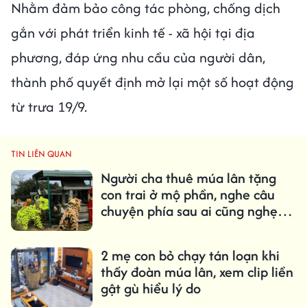
Nhằm đảm bảo công tác phòng, chống dịch
gắn với phát triển kinh tế - xã hội tại địa
phương, đáp ứng nhu cầu của người dân,
thành phố quyết định mở lại một số hoạt động
từ trưa 19/9.
TIN LIÊN QUAN
Người cha thuê múa lân tặng
con trai ở mộ phần, nghe câu
chuyện phía sau ai cũng nghẹn
lòng
2 mẹ con bỏ chạy tán loạn khi
thấy đoàn múa lân, xem clip liền
gật gù hiểu lý do