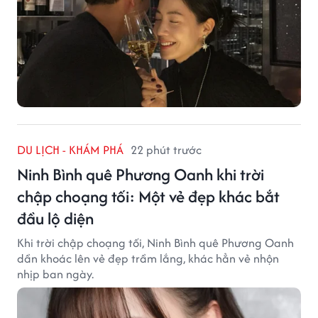
DU LỊCH - KHÁM PHÁ
22 phút trước
Ninh Bình quê Phương Oanh khi trời
chập choạng tối: Một vẻ đẹp khác bắt
đầu lộ diện
Khi trời chập choạng tối, Ninh Bình quê Phương Oanh
dần khoác lên vẻ đẹp trầm lắng, khác hẳn vẻ nhộn
nhịp ban ngày.