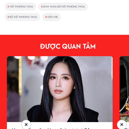
#
VIỆT PHƯƠNG THOA
#
ĐÁM TANG BỐ VIỆT PHƯƠNG THOA
#
BỐ VIỆT PHƯƠNG THOA
#
VIÊN VIBI
ĐƯỢC QUAN TÂM
×
×