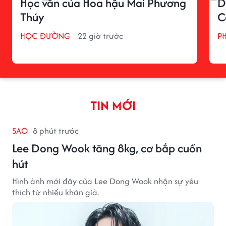
Học vấn của Hoa hậu Mai Phương
D
Thúy
C
HỌC ĐƯỜNG
22 giờ trước
P
TIN MỚI
SAO
8 phút trước
Lee Dong Wook tăng 8kg, cơ bắp cuốn
hút
Hình ảnh mới đây của Lee Dong Wook nhận sự yêu
thích từ nhiều khán giả.