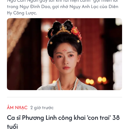
Ngô Cẩn Ngôn gây sốt khi tái hiện cảnh “gọi thiên lôi”
trong Ngự Đình Dao, gợi nhớ Ngụy Anh Lạc của Diên
Hy Công Lược.
ÂM NHẠC
2 giờ trước
Ca sĩ Phương Linh công khai 'con trai' 38
tuổi