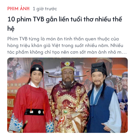
PHIM ẢNH
1 giờ trước
10 phim TVB gắn liền tuổi thơ nhiều thế
hệ
Phim TVB từng là món ăn tinh thần quen thuộc của
hàng triệu khán giả Việt trong suốt nhiều năm. Nhiều
tác phẩm không chỉ tạo nên cơn sốt màn ảnh nhỏ mà
còn trở thành ký ức khó quên của cả một thế hệ.