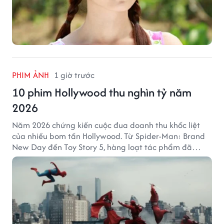
PHIM ẢNH
1 giờ trước
10 phim Hollywood thu nghìn tỷ năm
2026
Năm 2026 chứng kiến cuộc đua doanh thu khốc liệt
của nhiều bom tấn Hollywood. Từ Spider-Man: Brand
New Day đến Toy Story 5, hàng loạt tác phẩm đã
mang về hàng chục nghìn tỷ đồng và tạo nên những
cột mốc đáng nhớ tại phòng vé toàn cầu.