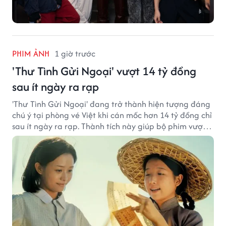
PHIM ẢNH
1 giờ trước
'Thư Tình Gửi Ngoại' vượt 14 tỷ đồng
sau ít ngày ra rạp
'Thư Tình Gửi Ngoại' đang trở thành hiện tượng đáng
chú ý tại phòng vé Việt khi cán mốc hơn 14 tỷ đồng chỉ
sau ít ngày ra rạp. Thành tích này giúp bộ phim vượt
kỳ vọng ban đầu và duy trì sức hút giữa cuộc cạnh
tranh của nhiều tác phẩm lớn.