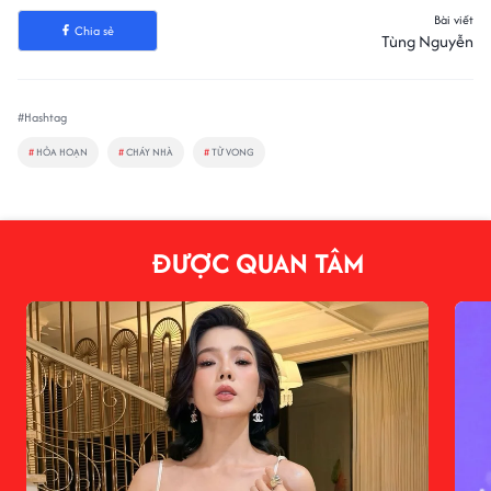
Bài viết
Chia sẻ
Tùng Nguyễn
#Hashtag
#
HỎA HOẠN
#
CHÁY NHÀ
#
TỬ VONG
ĐƯỢC QUAN TÂM