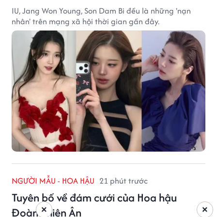
IU, Jang Won Young, Son Dam Bi đều là những 'nạn
nhân' trên mạng xã hội thời gian gần đây.
NGƯỜI MẪU - HOA HẬU
21 phút trước
Tuyên bố về đám cưới của Hoa hậu
×
×
Đoàn Thiên Ân