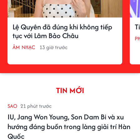
Lệ Quyên đã đúng khi không tiếp
T
tục với Lâm Bảo Châu
P
ÂM NHẠC
13 giờ trước
TIN MỚI
SAO
21 phút trước
IU, Jang Won Young, Son Dam Bi và xu
hướng đáng buồn trong làng giải trí Hàn
Quốc