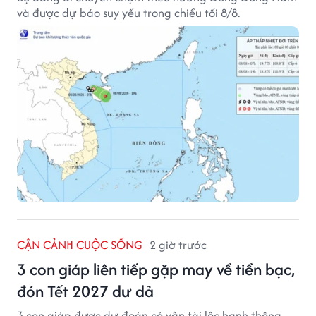
và được dự báo suy yếu trong chiều tối 8/8.
CẬN CẢNH CUỘC SỐNG
2 giờ trước
3 con giáp liên tiếp gặp may về tiền bạc,
đón Tết 2027 dư dả
3 con giáp được dự đoán có vận tài lộc hanh thông,