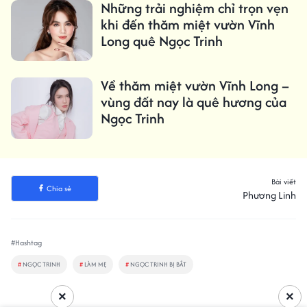
Những trải nghiệm chỉ trọn vẹn
khi đến thăm miệt vườn Vĩnh
Long quê Ngọc Trinh
Về thăm miệt vườn Vĩnh Long –
vùng đất nay là quê hương của
Ngọc Trinh
Bài viết
Chia sẻ
Phương Linh
#Hashtag
#
NGỌC TRINH
#
LÀM MẸ
#
NGỌC TRINH BỊ BẮT
×
×