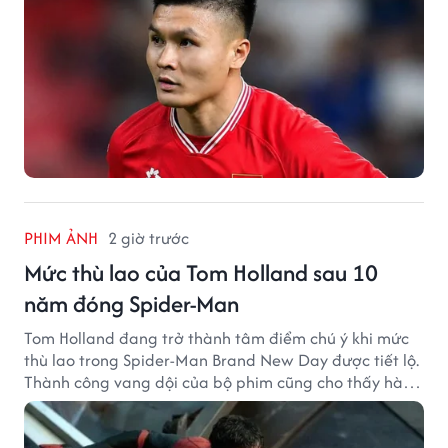
PHIM ẢNH
2 giờ trước
Mức thù lao của Tom Holland sau 10
năm đóng Spider-Man
Tom Holland đang trở thành tâm điểm chú ý khi mức
thù lao trong Spider-Man Brand New Day được tiết lộ.
Thành công vang dội của bộ phim cũng cho thấy hành
trình thăng hạng đáng chú ý của nam diễn viên sau
một thập kỷ gắn bó với vai Người Nhện.