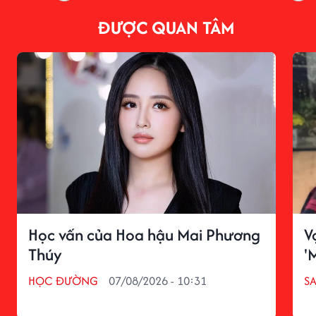
ĐƯỢC QUAN TÂM
Học vấn của Hoa hậu Mai Phương
V
Thúy
'
HỌC ĐƯỜNG
07/08/2026 - 10:31
S