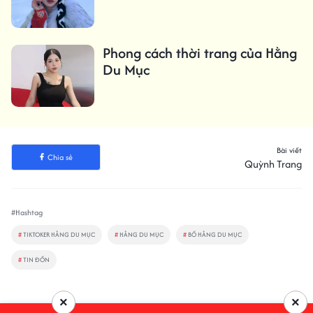
Phong cách thời trang của Hằng
Du Mục
Bài viết
Chia sẻ
Quỳnh Trang
#Hashtag
#
TIKTOKER HẰNG DU MỤC
#
HẰNG DU MỤC
#
BỐ HẰNG DU MỤC
#
TIN ĐỒN
×
×