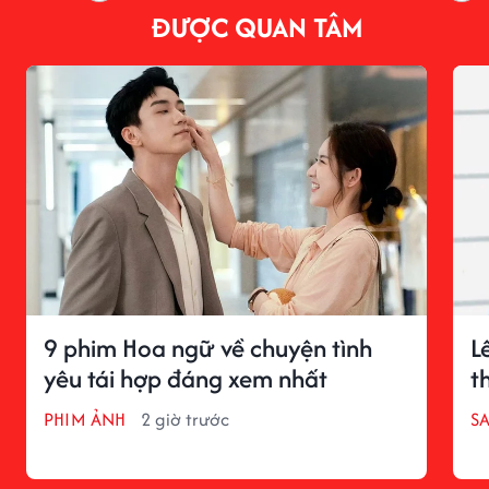
ĐƯỢC QUAN TÂM
9 phim Hoa ngữ về chuyện tình
L
yêu tái hợp đáng xem nhất
t
PHIM ẢNH
2 giờ trước
S