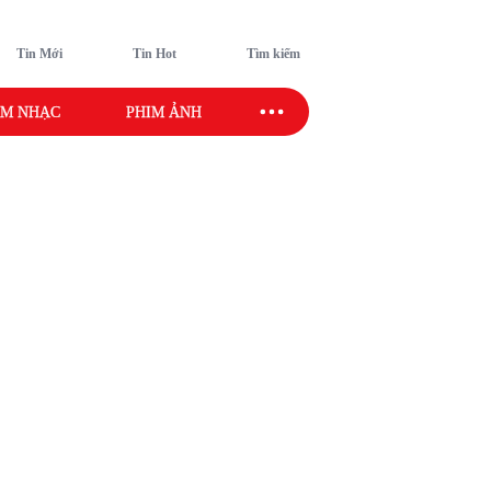
Tin Mới
Tin Hot
Tìm kiếm
M NHẠC
PHIM ẢNH
SAO SPORT