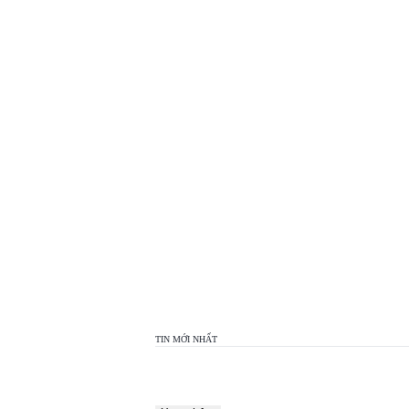
TOP
VIEW
24H
TIN MỚI NHẤT