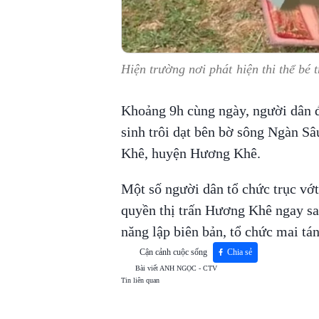
Hiện trường nơi phát hiện thi thể bé t
Khoảng 9h cùng ngày, người dân đi
sinh trôi dạt bên bờ sông Ngàn Sâ
Khê, huyện Hương Khê.
Một số người dân tổ chức trục vớt 
quyền thị trấn Hương Khê ngay sa
năng lập biên bản, tổ chức mai tá
Cận cảnh cuộc sống
Chia sẻ
Bài viết
ANH NGỌC - CTV
Tin liên quan