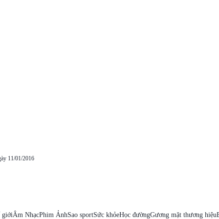
gày 11/01/2016
 giới
Âm Nhạc
Phim Ảnh
Sao sport
Sức khỏe
Học đường
Gương mặt thương hiệu