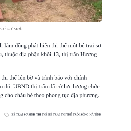
rai sơ sinh
 làm đồng phát hiện thi thể một bé trai sơ
u, thuộc địa phận khối 13, thị trấn Hương
thi thể lên bờ và trình báo với chính
u đó. UBND thị trấn đã cử lực lượng chức
ng cho cháu bé theo phong tục địa phương.
BÉ TRAI SƠ SINH
THI THỂ BÉ TRAI
THI THỂ TRÔI SÔNG
HÀ TĨNH