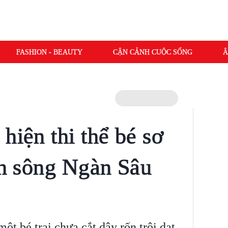
FASHION - BEAUTY
CẬN CẢNH CUỘC SỐNG
Â
hiện thi thể bé sơ
bên sông Ngàn Sâu
ột bé trai chưa cắt dây rốn trôi dạt