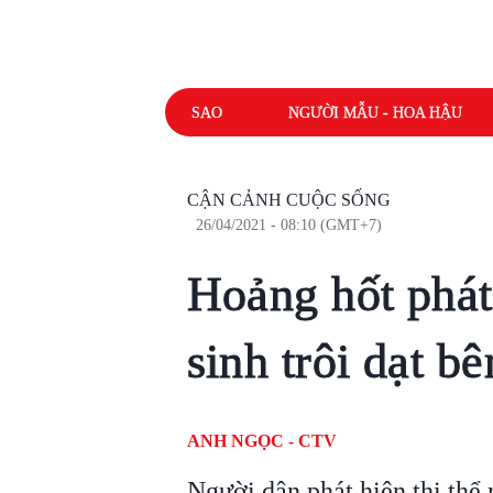
SAO
NGƯỜI MẪU - HOA HẬU
CẬN CẢNH CUỘC SỐNG
26/04/2021 - 08:10 (GMT+7)
Hoảng hốt phát 
sinh trôi dạt 
ANH NGỌC - CTV
Người dân phát hiện thi thể m