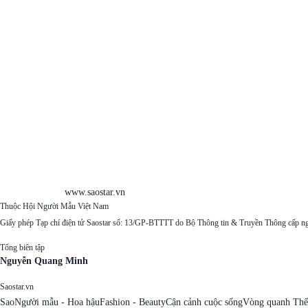
www.saostar.vn
Thuộc Hội Người Mẫu Việt Nam
Giấy phép Tạp chí điện tử Saostar số: 13/GP-BTTTT do Bộ Thông tin & Truyền Thông cấp n
Tổng biên tập
Nguyễn Quang Minh
Saostar.vn
Sao
Người mẫu - Hoa hậu
Fashion - Beauty
Cận cảnh cuộc sống
Vòng quanh Thế