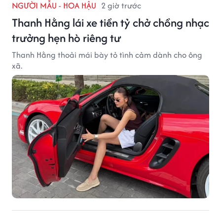
NGƯỜI MẪU - HOA HẬU
2 giờ trước
Thanh Hằng lái xe tiền tỷ chở chồng nhạc
trưởng hẹn hò riêng tư
Thanh Hằng thoải mái bày tỏ tình cảm dành cho ông
xã.