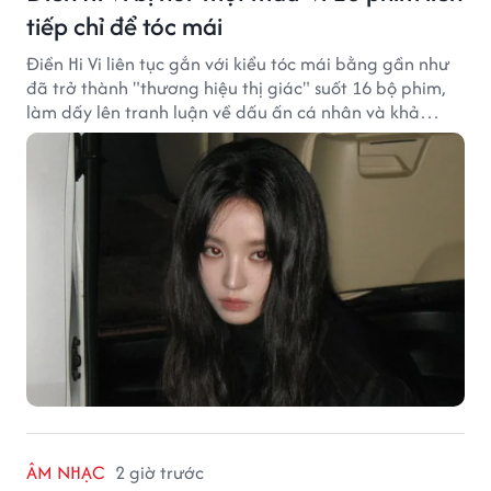
tiếp chỉ để tóc mái
Điền Hi Vi liên tục gắn với kiểu tóc mái bằng gần như
đã trở thành "thương hiệu thị giác" suốt 16 bộ phim,
làm dấy lên tranh luận về dấu ấn cá nhân và khả
năng biến hóa trên màn ảnh.
ÂM NHẠC
2 giờ trước