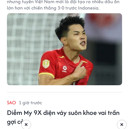
nhưng tuyển Việt Nam mới là đội tạo ra nhiều dấu ấn
lớn hơn với chiến thắng 3-0 trước Indonesia.
SAO
1 giờ trước
Diễm My 9X diện váy suôn khoe vai trần
gợi cảm
×
×