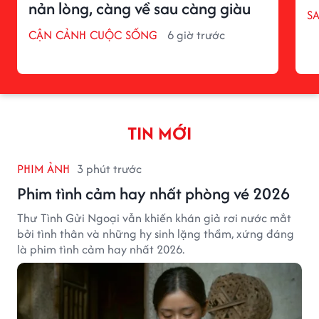
nản lòng, càng về sau càng giàu
S
CẬN CẢNH CUỘC SỐNG
6 giờ trước
TIN MỚI
PHIM ẢNH
3 phút trước
Phim tình cảm hay nhất phòng vé 2026
Thư Tình Gửi Ngoại vẫn khiến khán giả rơi nước mắt
bởi tình thân và những hy sinh lặng thầm, xứng đáng
là phim tình cảm hay nhất 2026.