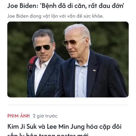
Joe Biden: 'Bệnh đã di căn, rất đau đớn'
Joe Biden đang vật lộn với vấn đề sức khỏe.
PHIM ẢNH
2 giờ trước
Kim Ji Suk và Lee Min Jung hóa cặp đôi
sắp ly hôn trong poster mới