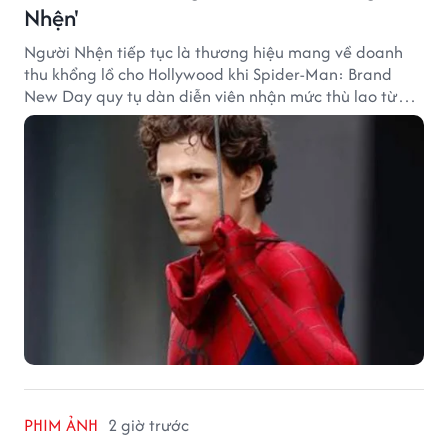
Nhện'
Người Nhện tiếp tục là thương hiệu mang về doanh
thu khổng lồ cho Hollywood khi Spider-Man: Brand
New Day quy tụ dàn diễn viên nhận mức thù lao từ
hàng chục đến hàng trăm tỷ đồng. Thành công phòng
vé của bộ phim cũng giúp nhiều ngôi sao sở hữu khoản
thu nhập đáng mơ ước.
PHIM ẢNH
2 giờ trước