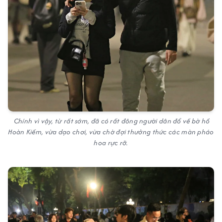
Chính vì vậy, từ rất sớm, đã có rất đông người dân đổ về bờ hồ
Hoàn Kiếm, vừa dạo chơi, vừa chờ đợi thưởng thức các màn pháo
hoa rực rỡ.