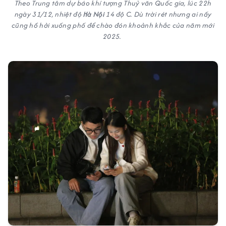
Theo Trung tâm dự báo khí tượng Thuỷ văn Quốc gia, lúc 22h
ngày 31/12, nhiệt độ
Hà Nội
14 độ C. Dù trời rét nhưng ai nấy
cũng hồ hởi xuống phố để chào đón khoảnh khắc của năm mới
2025.