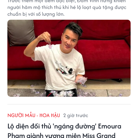
Trước thềm một đêm đặc biệt, Đàm Vĩnh Hưng khiến
người hâm mộ thích thú khi hé lộ loạt quà tặng được
chuẩn bị với số lượng lớn.
NGƯỜI MẪU - HOA HẬU
2 giờ trước
Lộ diện đối thủ 'ngáng đường' Emoura
Phạm giành vương miện Miss Grand