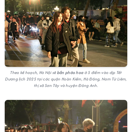
Theo kế hoạch, Hà Nội sẽ
bắn pháo hoa
ở 5 điểm vào dịp Tết
Dương lịch 2025 tại các quận Hoàn Kiếm, Hà Đông, Nam Từ Liêm,
thị xã Sơn Tây và huyện Đông Anh.