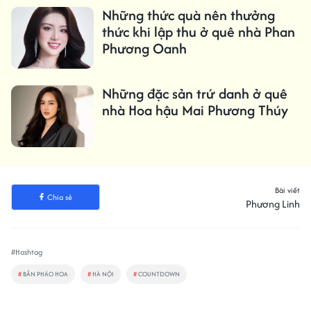
Những thức quà nên thưởng
thức khi lập thu ở quê nhà Phan
Phương Oanh
Những đặc sản trứ danh ở quê
nhà Hoa hậu Mai Phương Thúy
Bài viết
Chia sẻ
Phương Linh
#Hashtag
#
BẮN PHÁO HOA
#
HÀ NỘI
#
COUNTDOWN