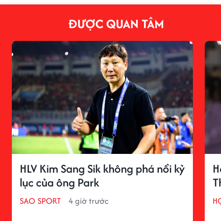
ĐƯỢC QUAN TÂM
HLV Kim Sang Sik không phá nổi kỷ
H
lục của ông Park
T
SAO SPORT
4 giờ trước
H