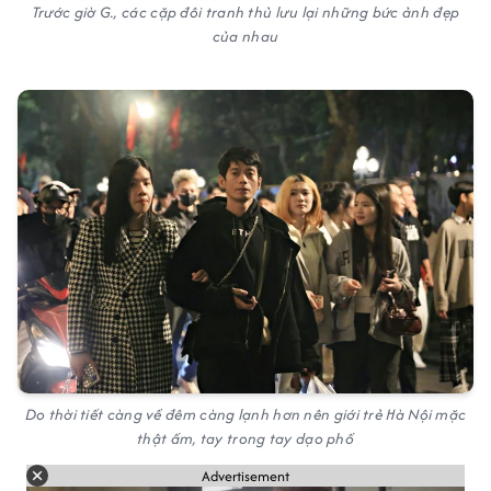
Trước giờ G., các cặp đôi tranh thủ lưu lại những bức ảnh đẹp
của nhau
Do thời tiết càng về đêm càng lạnh hơn nên giới trẻ Hà Nội mặc
thật ấm, tay trong tay dạo phố
Advertisement