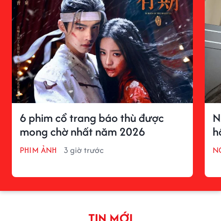
6 phim cổ trang báo thù được
N
mong chờ nhất năm 2026
h
PHIM ẢNH
3 giờ trước
N
TIN MỚI