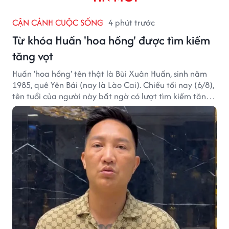
CẬN CẢNH CUỘC SỐNG
4 phút trước
Từ khóa Huấn 'hoa hồng' được tìm kiếm
tăng vọt
Huấn 'hoa hồng' tên thật là Bùi Xuân Huấn, sinh năm
1985, quê Yên Bái (nay là Lào Cai). Chiều tối nay (6/8),
tên tuổi của người này bất ngờ có lượt tìm kiếm tăng
vọt.