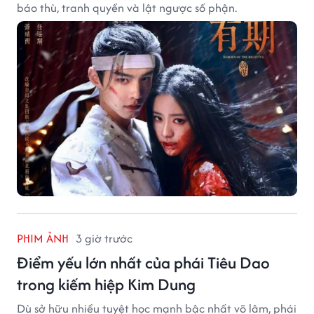
báo thù, tranh quyền và lật ngược số phận.
PHIM ẢNH
3 giờ trước
Điểm yếu lớn nhất của phái Tiêu Dao
trong kiếm hiệp Kim Dung
Dù sở hữu nhiều tuyệt học mạnh bậc nhất võ lâm, phái