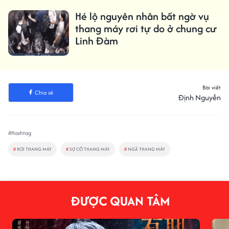
Hé lộ nguyên nhân bất ngờ vụ
thang máy rơi tự do ở chung cư
Linh Đàm
Bài viết
Chia sẻ
Định Nguyễn
#Hashtag
#
RƠI THANG MÁY
#
SỰ CỐ THANG MÁY
#
NGÃ THANG MÁY
ĐƯỢC QUAN TÂM