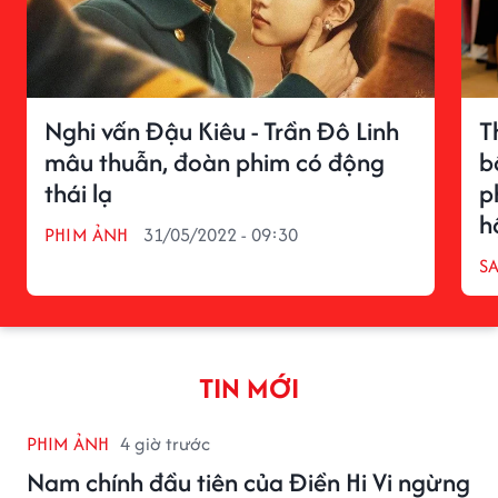
Nghi vấn Đậu Kiêu - Trần Đô Linh
T
mâu thuẫn, đoàn phim có động
b
thái lạ
p
h
PHIM ẢNH
31/05/2022 - 09:30
S
TIN MỚI
PHIM ẢNH
4 giờ trước
Nam chính đầu tiên của Điền Hi Vi ngừng