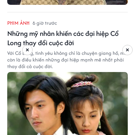
PHIM ẢNH
6 giờ trước
Những mỹ nhân khiến các đại hiệp Cổ
Long thay đổi cuộc đời
×
×
Với Cổ Long, tình yêu không chỉ là chuyện giang hồ, mà
còn là điều khiến những đại hiệp mạnh mẽ nhất phải
thay đổi cả cuộc đời.