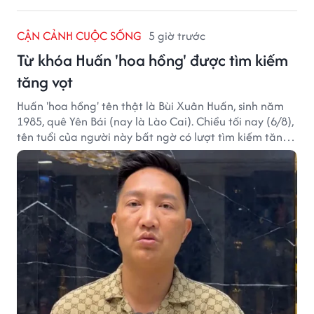
CẬN CẢNH CUỘC SỐNG
5 giờ trước
Từ khóa Huấn 'hoa hồng' được tìm kiếm
tăng vọt
Huấn 'hoa hồng' tên thật là Bùi Xuân Huấn, sinh năm
1985, quê Yên Bái (nay là Lào Cai). Chiều tối nay (6/8),
tên tuổi của người này bất ngờ có lượt tìm kiếm tăng
vọt.