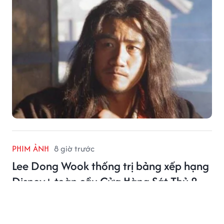
PHIM ẢNH
8 giờ trước
Lee Dong Wook thống trị bảng xếp hạng
Disney+ toàn cầu Cửa Hàng Sát Thủ 2
Lee Dong Wook tiếp tục khẳng định sức hút khi Cửa
Hàng Sát Thủ 2 dẫn đầu Disney+ tại nhiều quốc gia
châu Á.