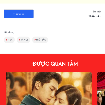
Bài viết
Chia sẻ
Thiên An
#Hashtag
#
MƯA
#
HÀ NỘI
#
MIỀN BẮC
ĐƯỢC QUAN TÂM