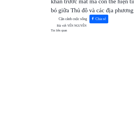
khăn trước mắt mà còn thể hiện ti
bó giữa Thủ đô và các địa phương
Cận cảnh cuộc sống
Chia sẻ
Bài viết
YẾN NGUYỄN
Tin liên quan
TOP
VIEW
24H