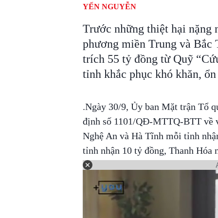
YẾN NGUYỄN
Trước những thiệt hại nặng n
phương miền Trung và Bắc T
trích 55 tỷ đồng từ Quỹ “Cứu
tỉnh khắc phục khó khăn, ổn
.Ngày 30/9, Ủy ban Mặt trận Tổ 
định số 1101/QĐ-MTTQ-BTT về việ
Nghệ An và Hà Tĩnh mỗi tỉnh nhận
tỉnh nhận 10 tỷ đồng, Thanh Hóa 