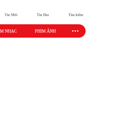
Tin Mới
Tin Hot
Tìm kiếm
M NHẠC
PHIM ẢNH
SAO SPORT