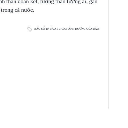
nh thần đoàn kết, tương thân tương ái, gắn
 trong cả nước.
BÃO SỐ 10
BÃO BUALOI
ẢNH HƯỞNG CỦA BÃO