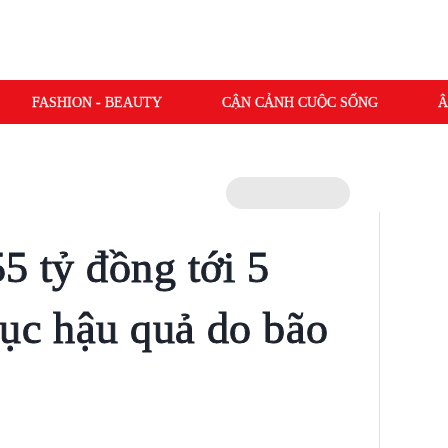
FASHION - BEAUTY
CẬN CẢNH CUỘC SỐNG
Â
5 tỷ đồng tới 5
hục hậu quả do bão