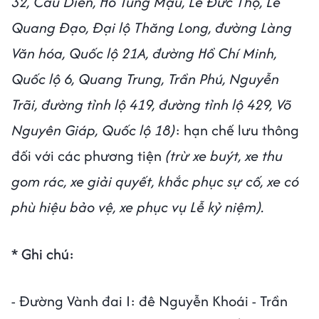
32, Cầu Diễn, Hồ Tùng Mậu, Lê Đức Thọ, Lê
Quang Đạo, Đại lộ Thăng Long, đường Làng
Văn hóa, Quốc lộ 21A, đường Hồ Chí Minh,
Quốc lộ 6, Quang Trung, Trần Phú, Nguyễn
Trãi, đường tỉnh lộ 419, đường tỉnh lộ 429, Võ
Nguyên Giáp, Quốc lộ 18)
: hạn chế lưu thông
đối với các phương tiện
(trừ xe buýt, xe thu
gom rác, xe giải quyết, khắc phục sự cố, xe có
phù hiệu bảo vệ, xe phục vụ Lễ kỷ niệm).
* Ghi chú:
- Đường Vành đai I: đê Nguyễn Khoái - Trần