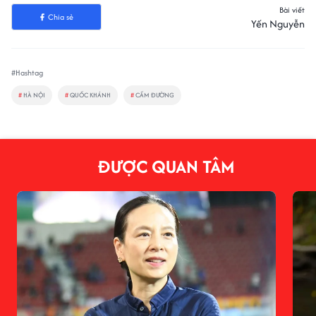
Bài viết
Chia sẻ
Yến Nguyễn
#Hashtag
#
HÀ NỘI
#
QUỐC KHÁNH
#
CẤM ĐƯỜNG
ĐƯỢC QUAN TÂM