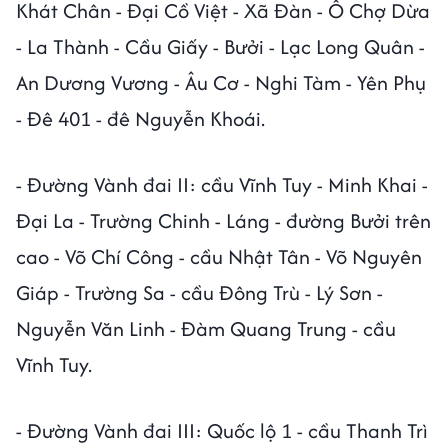
Khát Chân - Đại Cồ Việt - Xã Đàn - Ô Chợ Dừa
- La Thành - Cầu Giấy - Bưởi - Lạc Long Quân -
An Dương Vương - Âu Cơ - Nghi Tàm - Yên Phụ
- Đê 401 - đê Nguyễn Khoái.
- Đường Vành đai II: cầu Vĩnh Tuy - Minh Khai -
Đại La - Trường Chinh - Láng - đường Bưởi trên
cao - Võ Chí Công - cầu Nhật Tân - Võ Nguyên
Giáp - Trường Sa - cầu Đông Trù - Lý Sơn -
Nguyễn Văn Linh - Đàm Quang Trung - cầu
Vĩnh Tuy.
- Đường Vành đai III: Quốc lộ 1 - cầu Thanh Trì