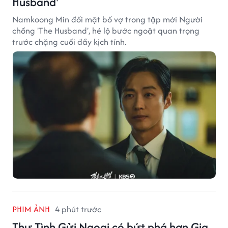
Husband'
Namkoong Min đối mặt bố vợ trong tập mới Người
chồng 'The Husband', hé lộ bước ngoặt quan trọng
trước chặng cuối đầy kịch tính.
PHIM ẢNH
4 phút trước
Thư Tình Gửi Ngoại có bứt phá hơn Gia