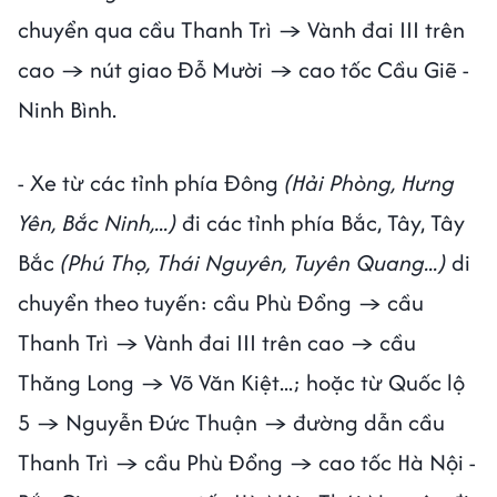
chuyển qua cầu Thanh Trì → Vành đai III trên
cao → nút giao Đỗ Mười → cao tốc Cầu Giẽ -
Ninh Bình.
- Xe từ các tỉnh phía Đông
(Hải Phòng, Hưng
Yên, Bắc Ninh,...)
đi các tỉnh phía Bắc, Tây, Tây
Bắc
(Phú Thọ, Thái Nguyên, Tuyên Quang...)
di
chuyển theo tuyến: cầu Phù Đổng → cầu
Thanh Trì → Vành đai III trên cao → cầu
Thăng Long → Võ Văn Kiệt...; hoặc từ Quốc lộ
5 → Nguyễn Đức Thuận → đường dẫn cầu
Thanh Trì → cầu Phù Đổng → cao tốc Hà Nội -