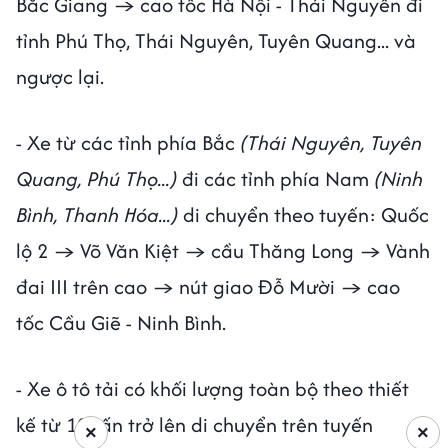
Bắc Giang → cao tốc Hà Nội - Thái Nguyên đi
tỉnh Phú Thọ, Thái Nguyên, Tuyên Quang... và
ngược lại.
- Xe từ các tỉnh phía Bắc
(Thái Nguyên, Tuyên
Quang, Phú Thọ...)
đi các tỉnh phía Nam
(Ninh
Bình, Thanh Hóa...)
di chuyển theo tuyến: Quốc
lộ 2 → Võ Văn Kiệt → cầu Thăng Long → Vành
đai III trên cao → nút giao Đỗ Mười → cao
tốc Cầu Giẽ - Ninh Bình.
- Xe ô tô tải có khối lượng toàn bộ theo thiết
kế từ 10 tấn trở lên di chuyển trên tuyến
×
×