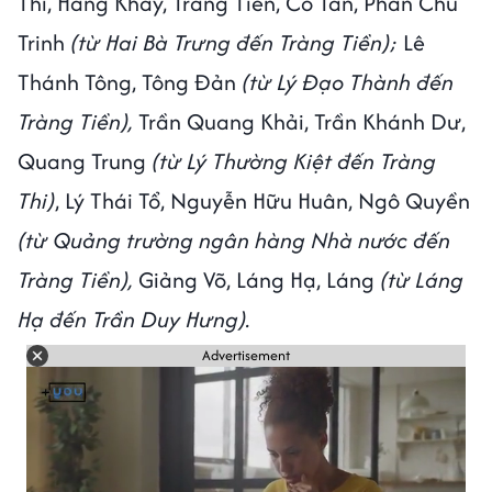
Thi, Hàng Khay, Tràng Tiền, Cổ Tân, Phan Chu
Trinh
(từ Hai Bà Trưng đến Tràng Tiền);
Lê
Thánh Tông, Tông Đản
(từ Lý Đạo Thành đến
Tràng Tiền),
Trần Quang Khải, Trần Khánh Dư,
Quang Trung
(từ Lý Thường Kiệt đến Tràng
Thi)
, Lý Thái Tổ, Nguyễn Hữu Huân, Ngô Quyền
(từ Quảng trường ngân hàng Nhà nước đến
Tràng Tiền),
Giảng Võ, Láng Hạ, Láng
(từ Láng
Hạ đến Trần Duy Hưng).
Advertisement