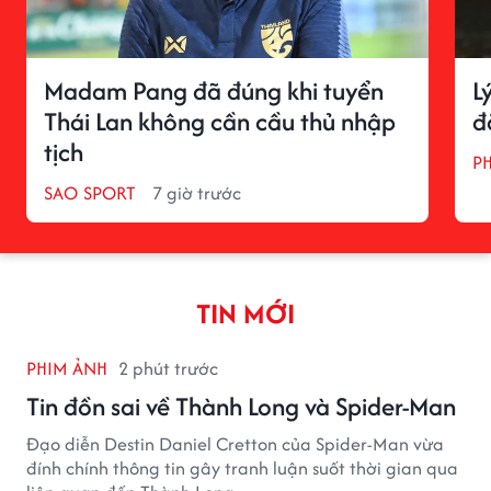
Madam Pang đã đúng khi tuyển
L
Thái Lan không cần cầu thủ nhập
đ
tịch
P
SAO SPORT
7 giờ trước
TIN MỚI
PHIM ẢNH
2 phút trước
Tin đồn sai về Thành Long và Spider-Man
Đạo diễn Destin Daniel Cretton của Spider-Man vừa
đính chính thông tin gây tranh luận suốt thời gian qua