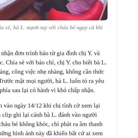
ia sẻ, bà L. mạnh tay với cháu bé ngay cả khi
hận đơn trình báo từ gia đình chị Y. và
 Chia sẻ với báo chí, chị Y. cho biết bà L.
háng, công việc nhẹ nhàng, không cần thức
rước mặt mọi người, bà L. luôn tỏ ra yêu
hía sau lại có hành vi khó chấp nhận.
n vào ngày 14/12 khi chị tình cờ xem lại
clip ghi lại cảnh bà L. đánh vào người
 cháu bé không khóc, chỉ phát ra âm thanh
hững hình ảnh này đã khiến bất cứ ai xem