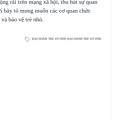
rộng rãi trên mạng xã hội, thu hút sự quan
ời bày tỏ mong muốn các cơ quan chức
và bảo vệ trẻ nhỏ.
BẠO HÀNH
TRẺ SƠ SINH
BẠO HÀNH TRẺ SƠ SINH