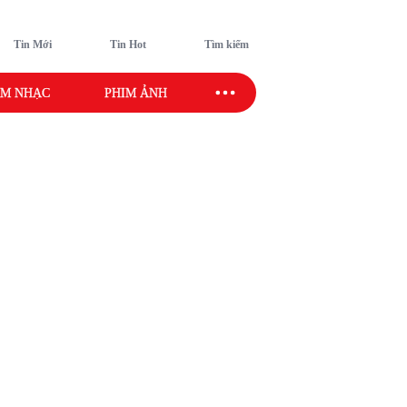
Tin Mới
Tin Hot
Tìm kiếm
M NHẠC
PHIM ẢNH
SAO SPORT