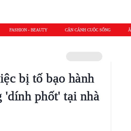
FASHION - BEAUTY
CẬN CẢNH CUỘC SỐNG
Â
iệc bị tố bạo hành
 'dính phốt' tại nhà