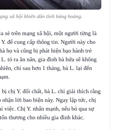
mạng xã hội khiến dân tình bàng hoàng.
ia sẻ trên mạng xã hội, một người từng là
ị Y. để cung cấp thông tin. Người này cho
nhà họ và cũng bị phát hiện bạo hành trẻ
L. tỏ ra ăn năn, gia đình bà hứa sẽ không
hiên, chỉ sau hơn 1 tháng, bà L. lại đến
phạm.
ị chị Y. đối chất, bà L. chỉ giải thích rằng
nhận lời bao biện này. Ngay lập tức, chị
hỉ việc. Chị Y. nhấn mạnh, nếu bỏ qua sự
y tổn thương cho nhiều gia đình khác.