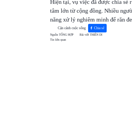
Hiện tại, vụ việc đã được chia sẻ 
tâm lớn từ cộng đồng. Nhiều ngư
năng xử lý nghiêm minh để răn đe 
Cận cảnh cuộc sống
Chia sẻ
Nguồn
TỔNG HỢP
Bài viết
THIÊN DI
Tin liên quan