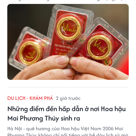
trường vẫn duy trì mặt bằng giá cao, với sự chênh
lệch đáng kể giữa các doanh nghiệp.
DU LỊCH - KHÁM PHÁ
2 giờ trước
Những điểm đến hấp dẫn ở nơi Hoa hậu
Mai Phương Thúy sinh ra
Hà Nội - quê hương của Hoa hậu Việt Nam 2006 Mai
Phương Thúy, không chỉ nổi tiếng với bề dày lịch sử mà