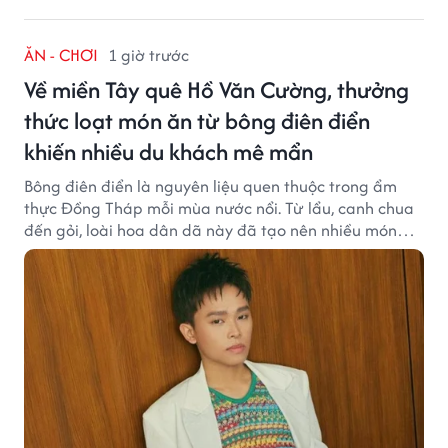
ĂN - CHƠI
1 giờ trước
Về miền Tây quê Hồ Văn Cường, thưởng
thức loạt món ăn từ bông điên điển
khiến nhiều du khách mê mẩn
Bông điên điển là nguyên liệu quen thuộc trong ẩm
thực Đồng Tháp mỗi mùa nước nổi. Từ lẩu, canh chua
đến gỏi, loài hoa dân dã này đã tạo nên nhiều món
ngon khiến du khách khó quên.