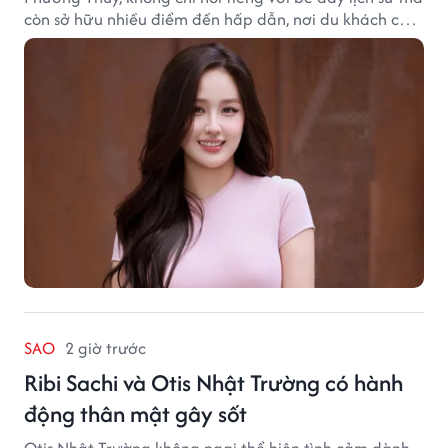
còn sở hữu nhiều điểm đến hấp dẫn, nơi du khách có
thể cảm nhận trọn vẹn vẻ đẹp cổ kính xen lẫn nhịp
sống hiện đại của Thủ đô.
SAO
2 giờ trước
Ribi Sachi và Otis Nhật Trường có hành
động thân mật gây sốt