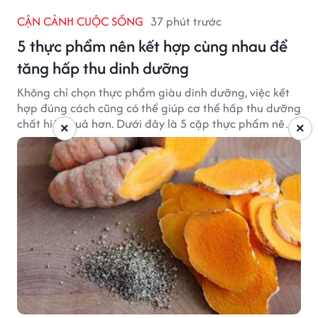
CẬN CẢNH CUỘC SỐNG
37 phút trước
5 thực phẩm nên kết hợp cùng nhau để
tăng hấp thu dinh dưỡng
Không chỉ chọn thực phẩm giàu dinh dưỡng, việc kết
hợp đúng cách cũng có thể giúp cơ thể hấp thu dưỡng
chất hiệu quả hơn. Dưới đây là 5 cặp thực phẩm nên
×
×
ăn cùng nhau để tối ưu giá trị dinh dưỡng.