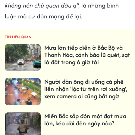
không nên chủ quan đâu ạ",
là những bình
luận mà cư dân mạng để lại.
TIN LIÊN QUAN
Mưa lớn tiếp diễn ở Bắc Bộ và
Thanh Hóa, cảnh báo lũ quét, sạt
lở đất trong 6 giờ tới
Người đàn ông đi uống cà phê
liền nhận 'lộc từ trên rơi xuống',
xem camera ai cũng bất ngờ
Miền Bắc sắp đón một đợt mưa
lớn, kéo dài đến ngày nào?