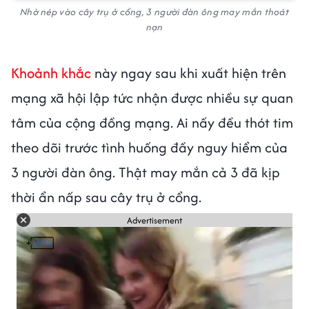
Nhờ nép vào cây trụ ở cổng, 3 người đàn ông may mắn thoát
nạn
Khoảnh khắc
này ngay sau khi xuất hiện trên
mạng xã hội lập tức nhận được nhiều sự quan
tâm của cộng đồng mạng. Ai nấy đều thót tim
theo dõi trước tình huống đầy nguy hiểm của
3 người đàn ông. Thật may mắn cả 3 đã kịp
thời ẩn nấp sau cây trụ ở cổng.
Advertisement