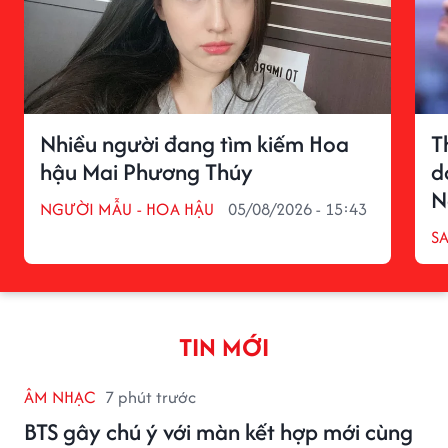
Nhiều người đang tìm kiếm Hoa
T
hậu Mai Phương Thúy
d
N
NGƯỜI MẪU - HOA HẬU
05/08/2026 - 15:43
S
TIN MỚI
ÂM NHẠC
7 phút trước
BTS gây chú ý với màn kết hợp mới cùng