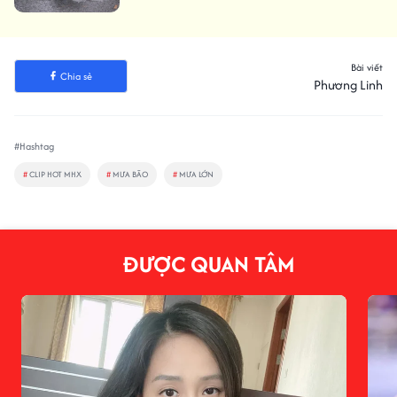
Bài viết
Chia sẻ
Phương Linh
#Hashtag
#
CLIP HOT MHX
#
MƯA BÃO
#
MƯA LỚN
ĐƯỢC QUAN TÂM