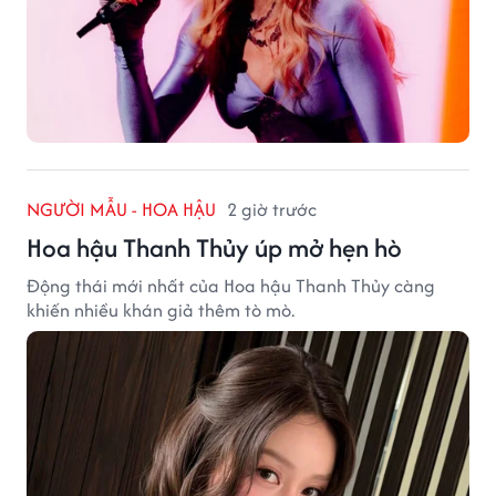
NGƯỜI MẪU - HOA HẬU
2 giờ trước
Hoa hậu Thanh Thủy úp mở hẹn hò
Động thái mới nhất của Hoa hậu Thanh Thủy càng
khiến nhiều khán giả thêm tò mò.