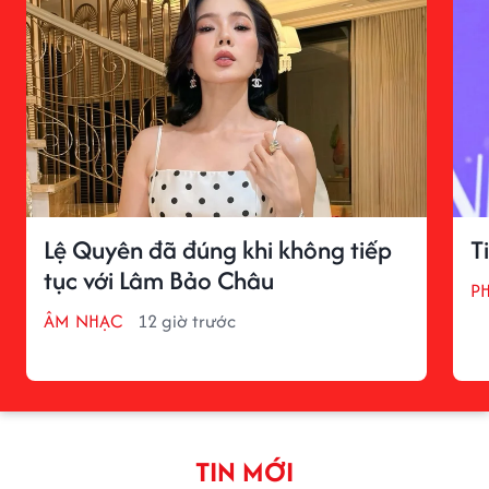
Lệ Quyên đã đúng khi không tiếp
T
tục với Lâm Bảo Châu
P
ÂM NHẠC
12 giờ trước
TIN MỚI