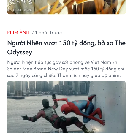
PHIM ẢNH
31 phút trước
Người Nhện vượt 150 tỷ đồng, bỏ xa The
Odyssey
Người Nhện tiếp tục gây sốt phòng vé Việt Nam khi
Spider-Man Brand New Day vượt mốc 150 tỷ đồng chỉ
sau 7 ngày công chiếu. Thành tích này giúp bộ phim
của Tom Holland tạo khoảng cách đáng kể với The
Odyssey trên đường đua doanh thu.