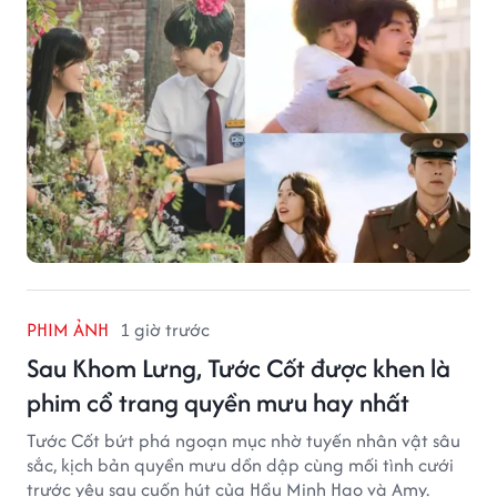
PHIM ẢNH
1 giờ trước
Sau Khom Lưng, Tước Cốt được khen là
phim cổ trang quyền mưu hay nhất
Tước Cốt bứt phá ngoạn mục nhờ tuyến nhân vật sâu
sắc, kịch bản quyền mưu dồn dập cùng mối tình cưới
trước yêu sau cuốn hút của Hầu Minh Hạo và Amy.