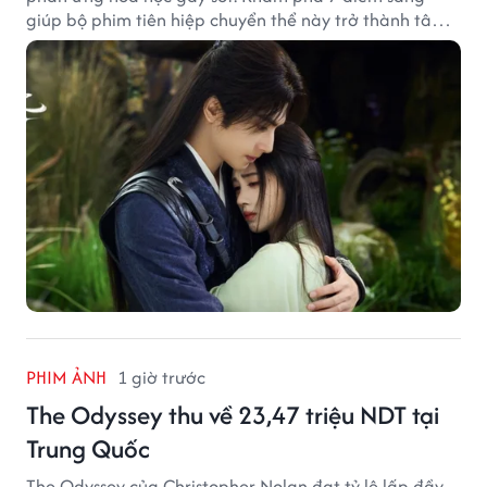
giúp bộ phim tiên hiệp chuyển thể này trở thành tâm
điểm chú ý.
PHIM ẢNH
1 giờ trước
The Odyssey thu về 23,47 triệu NDT tại
Trung Quốc
The Odyssey của Christopher Nolan đạt tỷ lệ lấp đầy