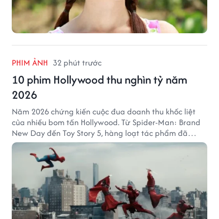
PHIM ẢNH
32 phút trước
10 phim Hollywood thu nghìn tỷ năm
2026
Năm 2026 chứng kiến cuộc đua doanh thu khốc liệt
của nhiều bom tấn Hollywood. Từ Spider-Man: Brand
New Day đến Toy Story 5, hàng loạt tác phẩm đã
mang về hàng chục nghìn tỷ đồng và tạo nên những
cột mốc đáng nhớ tại phòng vé toàn cầu.