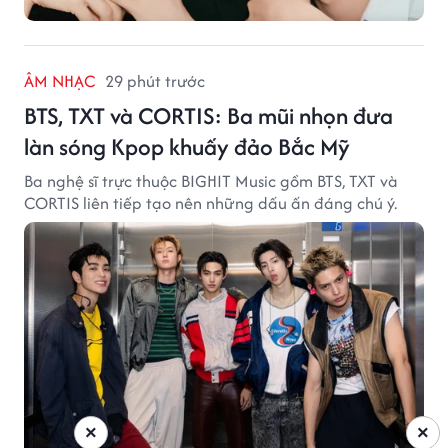
ÂM NHẠC
29 phút trước
BTS, TXT và CORTIS: Ba mũi nhọn đưa
làn sóng Kpop khuấy đảo Bắc Mỹ
Ba nghệ sĩ trực thuộc BIGHIT Music gồm BTS, TXT và
CORTIS liên tiếp tạo nên những dấu ấn đáng chú ý.
×
×