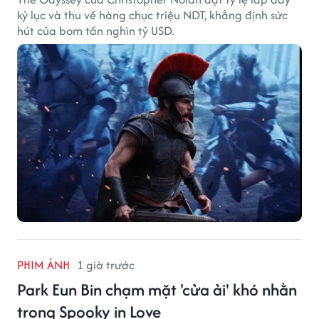
kỷ lục và thu về hàng chục triệu NDT, khẳng định sức
hút của bom tấn nghìn tỷ USD.
PHIM ẢNH
1 giờ trước
Park Eun Bin chạm mặt 'cửa ải' khó nhằn
trong Spooky in Love