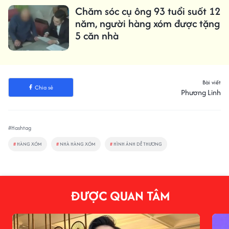
Chăm sóc cụ ông 93 tuổi suốt 12
năm, người hàng xóm được tặng
5 căn nhà
Bài viết
Chia sẻ
Phương Linh
#Hashtag
#
HÀNG XÓM
#
NHÀ HÀNG XÓM
#
HÌNH ẢNH DỄ THƯƠNG
ĐƯỢC QUAN TÂM