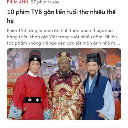
PHIM ẢNH
27 phút trước
10 phim TVB gắn liền tuổi thơ nhiều thế
hệ
Phim TVB từng là món ăn tinh thần quen thuộc của
hàng triệu khán giả Việt trong suốt nhiều năm. Nhiều
tác phẩm không chỉ tạo nên cơn sốt màn ảnh nhỏ mà
còn trở thành ký ức khó quên của cả một thế hệ.