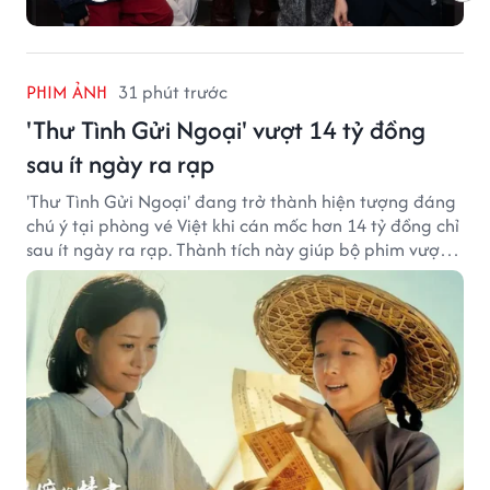
PHIM ẢNH
31 phút trước
'Thư Tình Gửi Ngoại' vượt 14 tỷ đồng
sau ít ngày ra rạp
'Thư Tình Gửi Ngoại' đang trở thành hiện tượng đáng
chú ý tại phòng vé Việt khi cán mốc hơn 14 tỷ đồng chỉ
sau ít ngày ra rạp. Thành tích này giúp bộ phim vượt
kỳ vọng ban đầu và duy trì sức hút giữa cuộc cạnh
tranh của nhiều tác phẩm lớn.