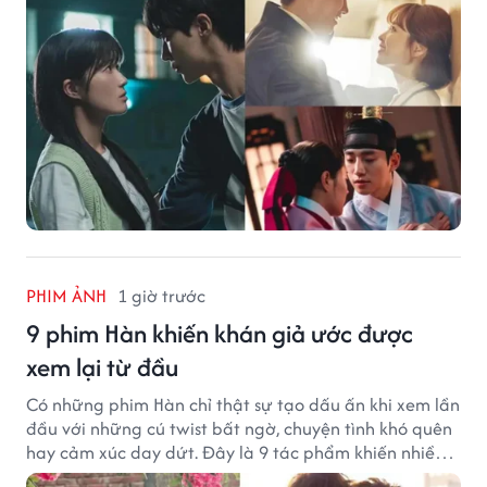
PHIM ẢNH
1 giờ trước
9 phim Hàn khiến khán giả ước được
xem lại từ đầu
Có những phim Hàn chỉ thật sự tạo dấu ấn khi xem lần
đầu với những cú twist bất ngờ, chuyện tình khó quên
hay cảm xúc day dứt. Đây là 9 tác phẩm khiến nhiều
khán giả ước có thể trải nghiệm lại từ đầu.