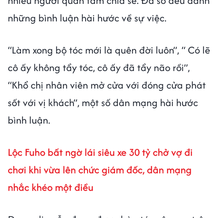
nhiều người quan tâm chia sẻ. Đa số đều dành
những bình luận hài hước về sự việc.
“Làm xong bộ tóc mới là quên đời luôn”, “ Có lẽ
cô ấy không tẩy tóc, cô ấy đã tẩy não rồi”,
“Khổ chị nhân viên mở cửa với đóng cửa phát
sốt với vị khách”, một số dân mạng hài hước
bình luận.
Lộc Fuho bất ngờ lái siêu xe 30 tỷ chở vợ đi
chơi khi vừa lên chức giám đốc, dân mạng
nhắc khéo một điều