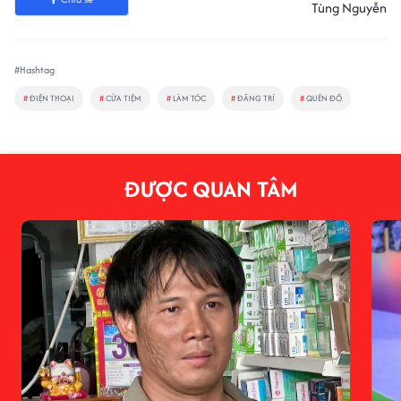
Tùng Nguyễn
#Hashtag
#
ĐIỆN THOẠI
#
CỬA TIỆM
#
LÀM TÓC
#
ĐÃNG TRÍ
#
QUÊN ĐỒ
ĐƯỢC QUAN TÂM