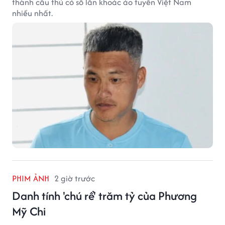
thành cầu thủ có số lần khoác áo tuyển Việt Nam
nhiều nhất.
PHIM ẢNH
2 giờ trước
Danh tính 'chú rể' trăm tỷ của Phương
Mỹ Chi