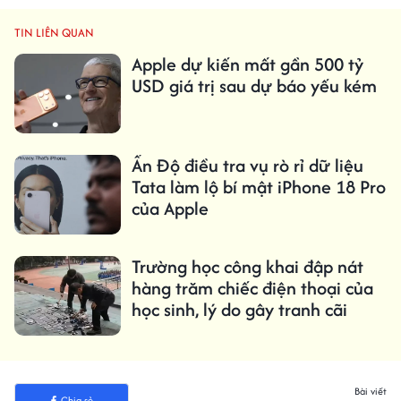
TIN LIÊN QUAN
Apple dự kiến ​​mất gần 500 tỷ
USD giá trị sau dự báo yếu kém
Ấn Độ điều tra vụ rò rỉ dữ liệu
Tata làm lộ bí mật iPhone 18 Pro
của Apple
Trường học công khai đập nát
hàng trăm chiếc điện thoại của
học sinh, lý do gây tranh cãi
Bài viết
Chia sẻ