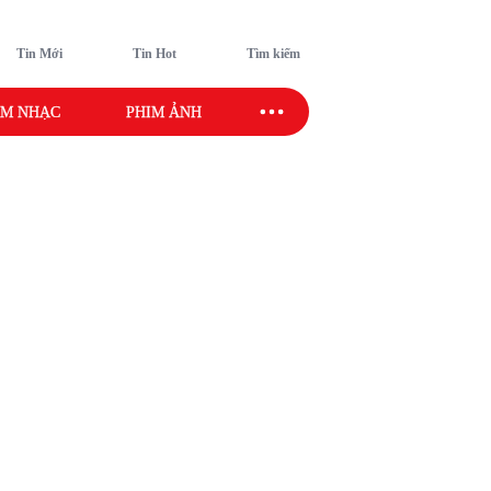
Tin Mới
Tin Hot
Tìm kiếm
M NHẠC
PHIM ẢNH
SAO SPORT