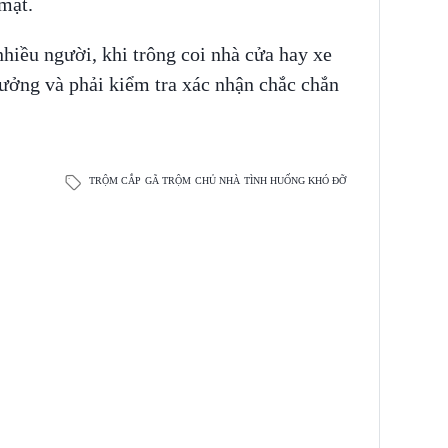
 mặt.
nhiều người, khi trông coi nhà cửa hay xe
 tưởng và phải kiểm tra xác nhận chắc chắn
TRỘM CẮP
GÃ TRỘM
CHỦ NHÀ
TÌNH HUỐNG KHÓ ĐỠ