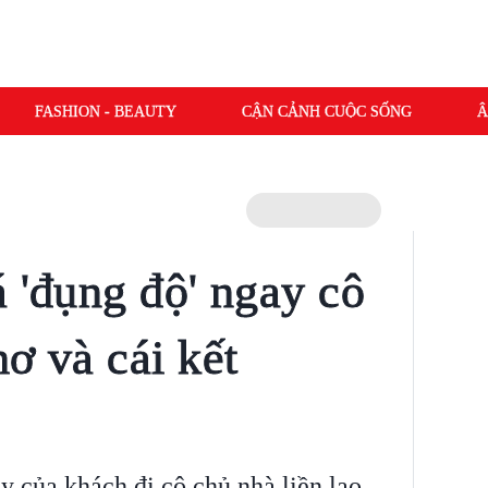
FASHION - BEAUTY
CẬN CẢNH CUỘC SỐNG
Â
á 'đụng độ' ngay cô
ơ và cái kết
y của khách đi cô chủ nhà liền lao