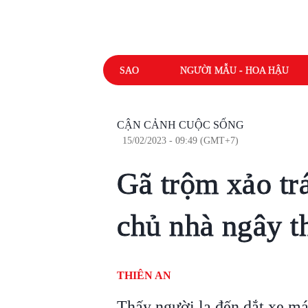
SAO
NGƯỜI MẪU - HOA HẬU
CẬN CẢNH CUỘC SỐNG
15/02/2023 - 09:49 (GMT+7)
Gã trộm xảo tr
chủ nhà ngây th
THIÊN AN
Thấy người lạ đến dắt xe má