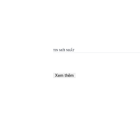
TOP
VIEW
24H
TIN MỚI NHẤT
Xem thêm