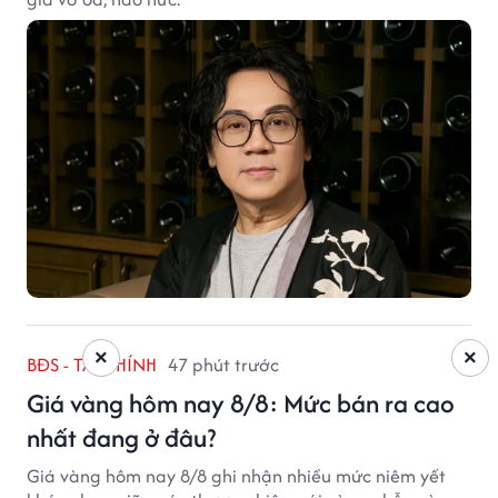
×
×
BĐS - TÀI CHÍNH
47 phút trước
Giá vàng hôm nay 8/8: Mức bán ra cao
nhất đang ở đâu?
Giá vàng hôm nay 8/8 ghi nhận nhiều mức niêm yết