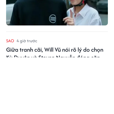
SAO
4 giờ trước
Giữa tranh cãi, Will Vũ nói rõ lý do chọn
Kỳ Duyên và Steven Nguyễn đóng cặp
Nhìn từ chia sẻ của nhà sản xuất, có thể thấy sự kết
hợp giữa Kỳ Duyên và Steven Nguyễn không chỉ được
xây dựng để tạo hiệu ứng truyền thông.