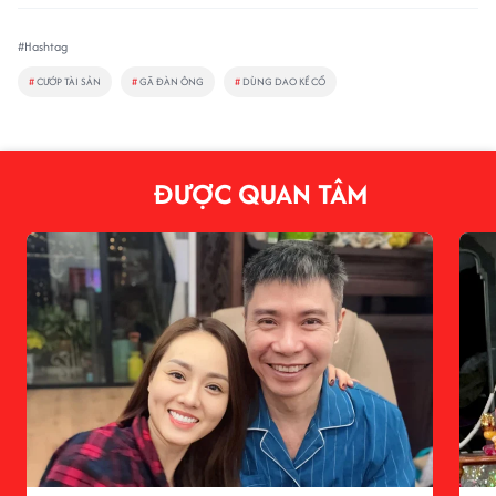
#Hashtag
#
CƯỚP TÀI SẢN
#
GÃ ĐÀN ÔNG
#
DÙNG DAO KỀ CỔ
ĐƯỢC QUAN TÂM