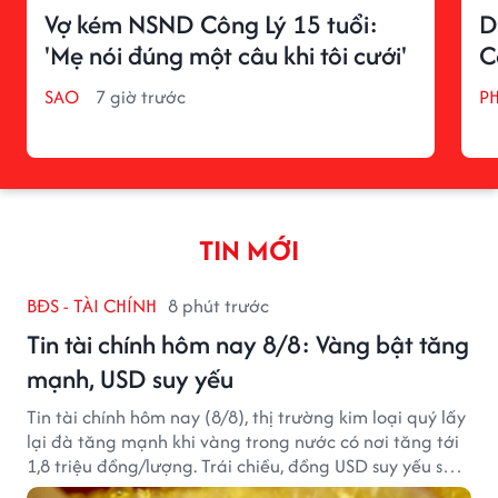
Vợ kém NSND Công Lý 15 tuổi:
D
'Mẹ nói đúng một câu khi tôi cưới'
C
SAO
7 giờ trước
P
TIN MỚI
BĐS - TÀI CHÍNH
8 phút trước
Tin tài chính hôm nay 8/8: Vàng bật tăng
mạnh, USD suy yếu
Tin tài chính hôm nay (8/8), thị trường kim loại quý lấy
lại đà tăng mạnh khi vàng trong nước có nơi tăng tới
1,8 triệu đồng/lượng. Trái chiều, đồng USD suy yếu sau
báo cáo việc làm Mỹ kém tích cực.