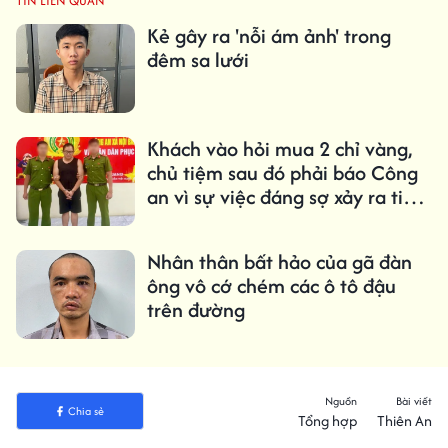
TIN LIÊN QUAN
Kẻ gây ra 'nỗi ám ảnh' trong
đêm sa lưới
Khách vào hỏi mua 2 chỉ vàng,
chủ tiệm sau đó phải báo Công
an vì sự việc đáng sợ xảy ra tiếp
đó
Nhân thân bất hảo của gã đàn
ông vô cớ chém các ô tô đậu
trên đường
Nguồn
Bài viết
Chia sẻ
Tổng hợp
Thiên An