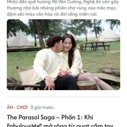
Nhắc đến quê hương Hồ Văn Cường, Nghệ An còn gây
thương nhớ bởi những phiên chợ vùng cao mộc mạc,
đậm sắc màu văn hóa và đời sống miền núi.
ĂN - CHƠI
2 giờ trước
The Parasol Saga – Phần 1: Khi
FabulousMe® mở rộng từ quạt cầm tay