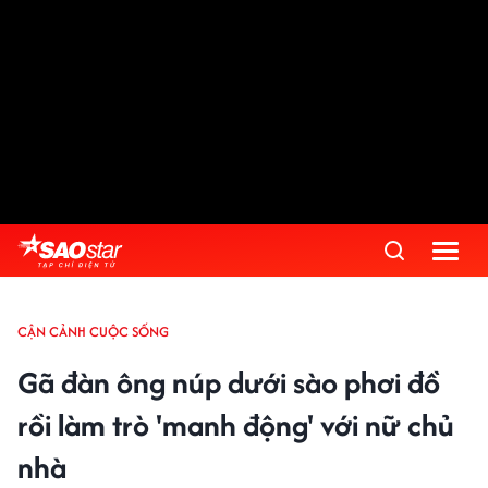
CẬN CẢNH CUỘC SỐNG
Gã đàn ông núp dưới sào phơi đồ
rồi làm trò 'manh động' với nữ chủ
nhà