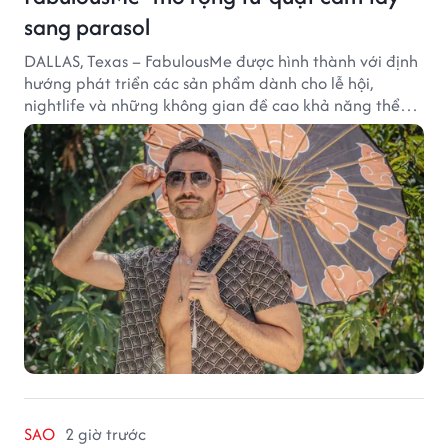
sang parasol
DALLAS, Texas – FabulousMe được hình thành với định
hướng phát triển các sản phẩm dành cho lễ hội,
nightlife và những không gian đề cao khả năng thể
hiện bản thân. Trong quá trình xây dựng thương hiệu,
quạt cầm tay trở thành dòng sản phẩm tạo được
thành công ban đầu, giúp FabulousMe từng bước mở
rộng mức độ hiện diện trên thị trường.
SAO
2 giờ trước