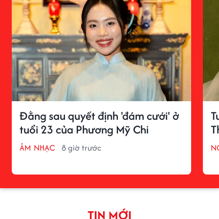
Đằng sau quyết định 'đám cưới' ở
T
tuổi 23 của Phương Mỹ Chi
T
ÂM NHẠC
8 giờ trước
N
TIN MỚI