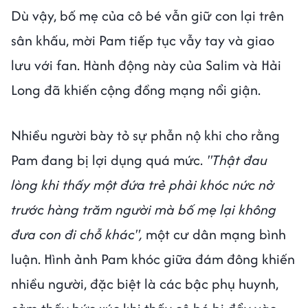
Dù vậy, bố mẹ của cô bé vẫn giữ con lại trên
sân khấu, mời Pam tiếp tục vẫy tay và giao
lưu với fan. Hành động này của Salim và Hải
Long đã khiến cộng đồng mạng nổi giận.
Nhiều người bày tỏ sự phẫn nộ khi cho rằng
Pam đang bị lợi dụng quá mức.
"Thật đau
lòng khi thấy một đứa trẻ phải khóc nức nở
trước hàng trăm người mà bố mẹ lại không
đưa con đi chỗ khác",
một cư dân mạng bình
luận. Hình ảnh Pam khóc giữa đám đông khiến
nhiều người, đặc biệt là các bậc phụ huynh,