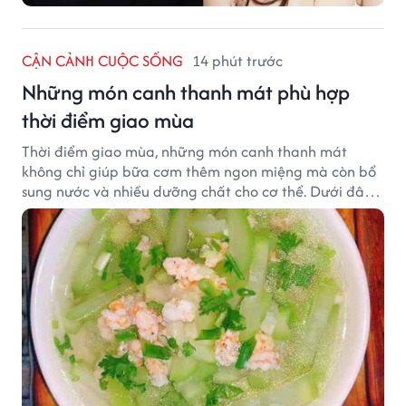
CẬN CẢNH CUỘC SỐNG
14 phút trước
Những món canh thanh mát phù hợp
thời điểm giao mùa
Thời điểm giao mùa, những món canh thanh mát
không chỉ giúp bữa cơm thêm ngon miệng mà còn bổ
sung nước và nhiều dưỡng chất cho cơ thể. Dưới đây
là một số món canh đơn giản, dễ nấu, phù hợp cho cả
gia đình.