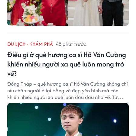
DU LỊCH - KHÁM PHÁ
48 phút trước
Điều gì ở quê hương ca sĩ Hồ Văn Cường
khiến nhiều người xa quê luôn mong trở
về?
Đồng Tháp – quê hương ca sĩ Hồ Văn Cường không chỉ
níu chân người ở lại bằng vẻ đẹp yên bình mà còn
khiến nhiều người xa quê luôn đau đáu nhớ về. Từ
cảnh sắc, ẩm thực đến tình người mộc mạc, tất cả tạo
nên sức hút rất riêng của vùng đất sen hồng.