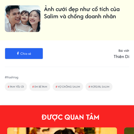
Ảnh cưới đẹp như cổ tích của
Salim và chồng doanh nhân
Bài viết
Chia sẻ
Thiên Di
#Hashtag
#
PAM YÊU ƠI
#
EM BÉ PAM
#
VỢ CHỒNG SALIM
#
HOTGIRL SALIM
ĐƯỢC QUAN TÂM