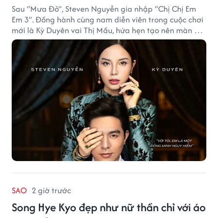
Sau “Mưa Đỏ”, Steven Nguyễn gia nhập “Chị Chị Em
Em 3”. Đồng hành cùng nam diễn viên trong cuộc chơi
mới là Kỳ Duyên vai Thị Mầu, hứa hẹn tạo nên màn kết
hợp nhiều bất ngờ.
SAO
2 giờ trước
Song Hye Kyo đẹp như nữ thần chỉ với áo