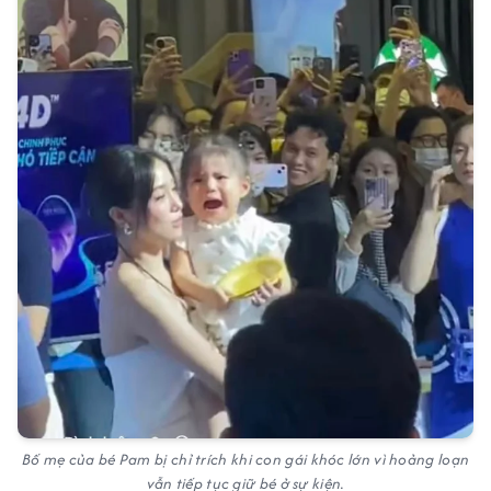
Bố mẹ của bé Pam bị chỉ trích khi con gái khóc lớn vì hoảng loạn
vẫn tiếp tục giữ bé ở sự kiện.