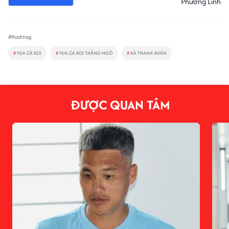
Phương Linh
#Hashtag
#
VUA CÁ KOI
#
VUA CÁ KOI THẮNG NGÔ
#
HÀ THANH XUÂN
ĐƯỢC QUAN TÂM