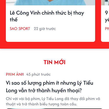
Lê Công Vinh chính thức bị thay
9
thế
y
SAO SPORT
22 giờ trước
P
TIN MỚI
PHIM ẢNH
45 phút trước
Vì sao số lượng phim ít nhưng Lý Tiểu
Long vẫn trở thành huyền thoại?
Chỉ với vài bộ phim, Lý Tiểu Long đã thay đổi phim võ
thuật và trở thành biểu tượng toàn cầu.