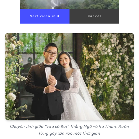
Next video in 1
Cancel
Chuyện tình giữa "vua cá Koi" Thắng Ngô và Hà Thanh Xuân
từng gây xôn xao một thời gian