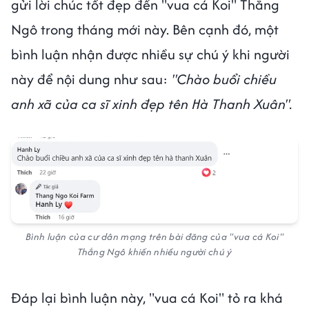
gửi lời chúc tốt đẹp đến "vua cá Koi" Thắng
Ngô trong tháng mới này. Bên cạnh đó, một
bình luận nhận được nhiều sự chú ý khi người
này để nội dung như sau:
"Chào buổi chiều
anh xã của ca sĩ xinh đẹp tên Hà Thanh Xuân".
Bình luận của cư dân mạng trên bài đăng của "vua cá Koi"
Thắng Ngô khiến nhiều người chú ý
Đáp lại bình luận này, "vua cá Koi" tỏ ra khá