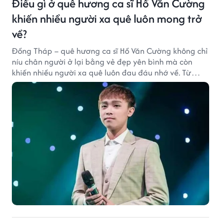
Điều gì ở quê hương ca sĩ Hồ Văn Cường
khiến nhiều người xa quê luôn mong trở
về?
Đồng Tháp – quê hương ca sĩ Hồ Văn Cường không chỉ
níu chân người ở lại bằng vẻ đẹp yên bình mà còn
khiến nhiều người xa quê luôn đau đáu nhớ về. Từ
cảnh sắc, ẩm thực đến tình người mộc mạc, tất cả tạo
nên sức hút rất riêng của vùng đất sen hồng.