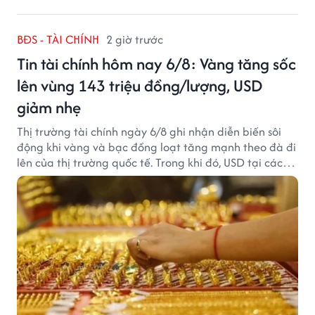
BĐS - TÀI CHÍNH
2 giờ trước
Tin tài chính hôm nay 6/8: Vàng tăng sốc
lên vùng 143 triệu đồng/lượng, USD
giảm nhẹ
Thị trường tài chính ngày 6/8 ghi nhận diễn biến sôi
động khi vàng và bạc đồng loạt tăng mạnh theo đà đi
lên của thị trường quốc tế. Trong khi đó, USD tại các
ngân hàng tiếp tục hạ nhiệt dù tỷ giá trung tâm lập
đỉnh mới.