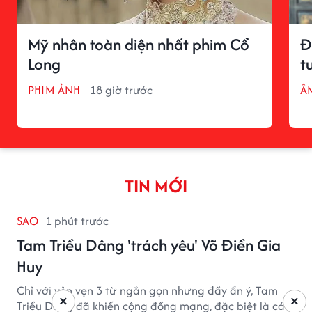
Mỹ nhân toàn diện nhất phim Cổ
Đ
Long
t
PHIM ẢNH
18 giờ trước
Â
TIN MỚI
SAO
1 phút trước
Tam Triều Dâng 'trách yêu' Võ Điền Gia
Huy
Chỉ với vỏn vẹn 3 từ ngắn gọn nhưng đầy ẩn ý, Tam
×
×
Triều Dâng đã khiến cộng đồng mạng, đặc biệt là các