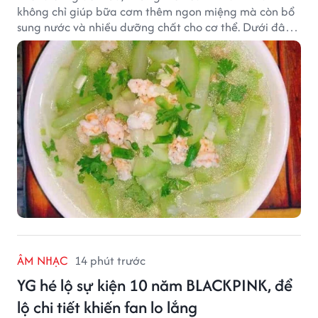
không chỉ giúp bữa cơm thêm ngon miệng mà còn bổ
sung nước và nhiều dưỡng chất cho cơ thể. Dưới đây
là một số món canh đơn giản, dễ nấu, phù hợp cho cả
gia đình.
ÂM NHẠC
14 phút trước
YG hé lộ sự kiện 10 năm BLACKPINK, để
lộ chi tiết khiến fan lo lắng