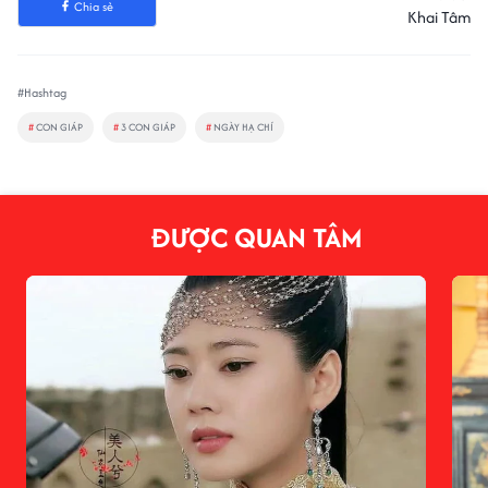
Chia sẻ
Khai Tâm
#Hashtag
#
CON GIÁP
#
3 CON GIÁP
#
NGÀY HẠ CHÍ
ĐƯỢC QUAN TÂM