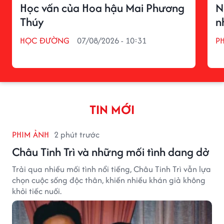
Học vấn của Hoa hậu Mai Phương
N
Thúy
n
HỌC ĐƯỜNG
07/08/2026 - 10:31
P
TIN MỚI
PHIM ẢNH
2 phút trước
Châu Tinh Trì và những mối tình dang dở
Trải qua nhiều mối tình nổi tiếng, Châu Tinh Trì vẫn lựa
chọn cuộc sống độc thân, khiến nhiều khán giả không
khỏi tiếc nuối.