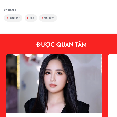
#Hashtag
#
CON GIÁP
#
TUỔI
#
XEM TỬ VI
ĐƯỢC QUAN TÂM