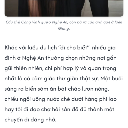
Cầu thủ Công Vinh quê ở Nghệ An, còn bà xã của anh quê ở Kiên
Giang.
Khác với kiểu du lịch “đi cho biết”, nhiều gia
đình ở Nghệ An thường chọn những nơi gần
gũi thiên nhiên, chi phí hợp lý và quan trọng
nhất là có cảm giác thư giãn thật sự. Một buổi
sáng ra biển sớm ăn bát cháo lươn nóng,
chiều ngồi uống nước chè dưới hàng phi lao
hay tối đi dạo chợ hải sản đã đủ thành một
chuyến đi đáng nhớ.