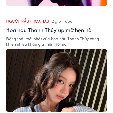
NGƯỜI MẪU - HOA HẬU
2 giờ trước
Hoa hậu Thanh Thủy úp mở hẹn hò
Động thái mới nhất của Hoa hậu Thanh Thủy càng
khiến nhiều khán giả thêm tò mò.