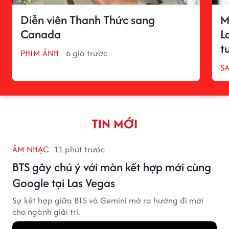
Diễn viên Thanh Thức sang
M
Canada
L
t
PHIM ẢNH
6 giờ trước
S
TIN MỚI
ÂM NHẠC
11 phút trước
BTS gây chú ý với màn kết hợp mới cùng
Google tại Las Vegas
Sự kết hợp giữa BTS và Gemini mở ra hướng đi mới
cho ngành giải trí.