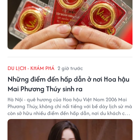
DU LỊCH - KHÁM PHÁ
2 giờ trước
Những điểm đến hấp dẫn ở nơi Hoa hậu
Mai Phương Thúy sinh ra
Hà Nội - quê hương của Hoa hậu Việt Nam 2006 Mai
Phương Thúy, không chỉ nổi tiếng với bề dày lịch sử mà
còn sở hữu nhiều điểm đến hấp dẫn, nơi du khách có
thể cảm nhận trọn vẹn vẻ đẹp cổ kính xen lẫn nhịp
sống hiện đại của Thủ đô.