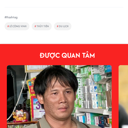
#Hashtag
#
LÊ CÔNG VINH
#
THỦY TIÊN
#
DU LỊCH
ĐƯỢC QUAN TÂM