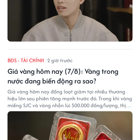
BĐS - TÀI CHÍNH
2 giờ trước
Giá vàng hôm nay (7/8): Vàng trong
nước đang biến động ra sao?
Giá vàng hôm nay đồng loạt giảm tại nhiều thương
hiệu lớn sau phiên tăng mạnh trước đó. Trong khi vàng
miếng SJC và vàng nhẫn lùi 500.000 đồng/lượng, thị
trường vẫn duy trì mặt bằng giá cao, với sự chênh
lệch đáng kể giữa các doanh nghiệp.