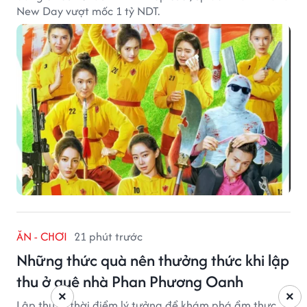
New Day vượt mốc 1 tỷ NDT.
ĂN - CHƠI
21 phút trước
Những thức quà nên thưởng thức khi lập
thu ở quê nhà Phan Phương Oanh
×
×
Lập thu là thời điểm lý tưởng để khám phá ẩm thực