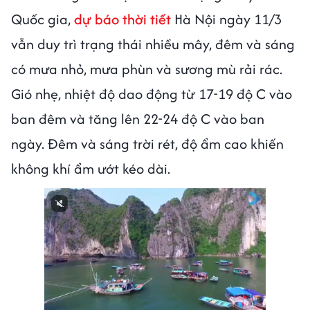
Quốc gia,
dự báo thời tiết
Hà Nội ngày 11/3
vẫn duy trì trạng thái nhiều mây, đêm và sáng
có mưa nhỏ, mưa phùn và sương mù rải rác.
Gió nhẹ, nhiệt độ dao động từ 17-19 độ C vào
ban đêm và tăng lên 22-24 độ C vào ban
ngày. Đêm và sáng trời rét, độ ẩm cao khiến
không khí ẩm ướt kéo dài.
Next video in 1
Cancel