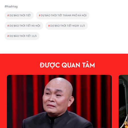
#Hashtag
#
DỰ BÁO THỜI TIẾT
#
DỰ BÁO THỜI TIẾT THÀNH PHỐ HÀ NỘI
#
DỰ BÁO THỜI TIẾT HÀ NỘI
#
DỰ BÁO THỜI TIẾT NGÀY 11/3
#
DỰ BÁO THỜI TIẾT 11/3
ĐƯỢC QUAN TÂM