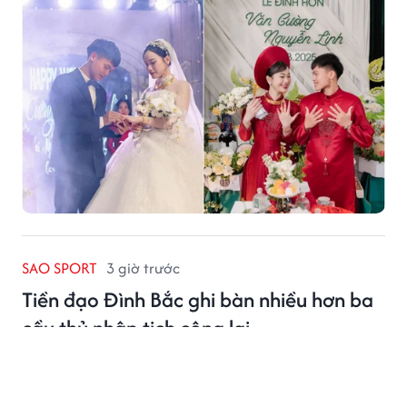
SAO SPORT
3 giờ trước
Tiền đạo Đình Bắc ghi bàn nhiều hơn ba
cầu thủ nhập tịch cộng lại
Tiền đạo Đình Bắc đang là chân sút nổi bật nhất của
tuyển Việt Nam tại AFF Cup 2026 với 5 bàn thắng
cùng 1 kiến tạo.