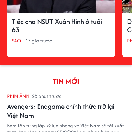
Tiếc cho NSƯT Xuân Hinh ở tuổi
D
63
C
SAO
17 giờ trước
P
TIN MỚI
PHIM ẢNH
28 phút trước
Avengers: Endgame chính thức trở lại
Việt Nam
Bom tấn từng lập kỷ lục phòng vé Việt Nam sẽ tái xuất