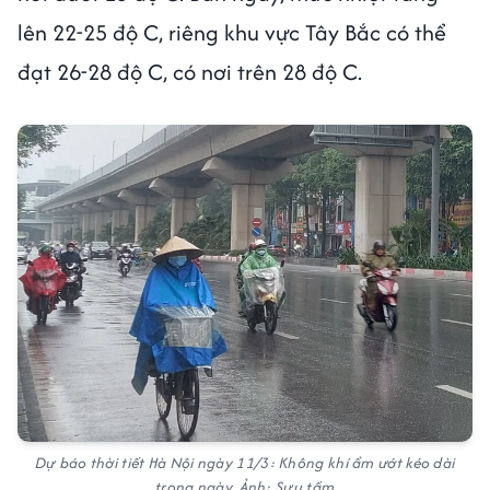
lên 22-25 độ C, riêng khu vực Tây Bắc có thể
đạt 26-28 độ C, có nơi trên 28 độ C.
Dự báo thời tiết Hà Nội ngày 11/3: Không khí ẩm ướt kéo dài
trong ngày. Ảnh: Sưu tầm