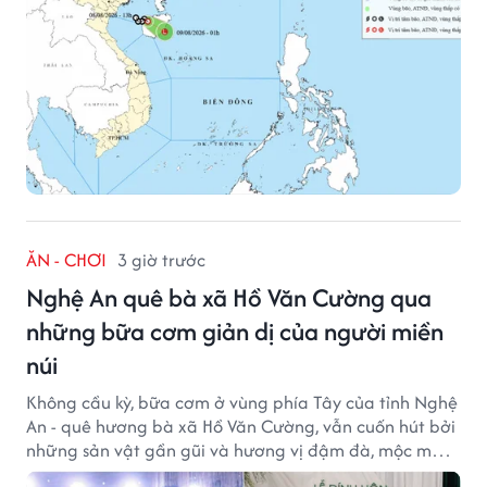
ĂN - CHƠI
3 giờ trước
Nghệ An quê bà xã Hồ Văn Cường qua
những bữa cơm giản dị của người miền
núi
Không cầu kỳ, bữa cơm ở vùng phía Tây của tỉnh Nghệ
An - quê hương bà xã Hồ Văn Cường, vẫn cuốn hút bởi
những sản vật gần gũi và hương vị đậm đà, mộc mạc
của núi rừng.