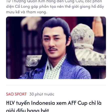
Từ Thượng Quan Kim Hồng đến Cung Cửu, các phản
diện Cổ Long góp phần tạo nên thế giới giang hồ đầy
mưu kế và tham vọng.
SAO SPORT
30 phút trước
HLV tuyển Indonesia xem AFF Cup chỉ là
giải đấu hạng bét